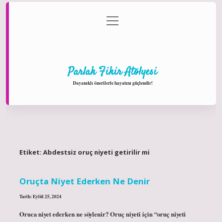
menüyü
Anasayfa
Gizlilik Politikası
Yasal Uyarı
aç
Hakkımızda
Parlak Fikir Atölyesi
Dayanıklı önerilerle hayatını güçlendir!
Etiket:
Abdestsiz oruç niyeti getirilir mi
Oruçta Niyet Ederken Ne Denir
Tarih: Eylül 25, 2024
Oruca niyet ederken ne söylenir? Oruç niyeti için “oruç niyeti