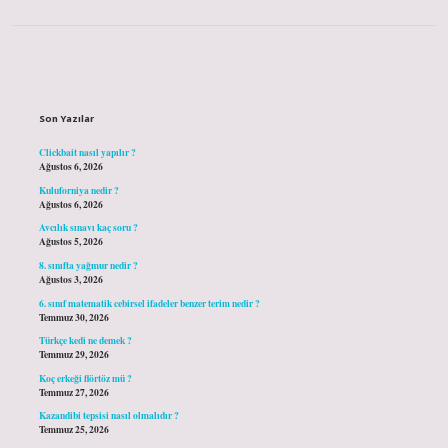
Sidebar
Son Yazılar
Clickbait nasıl yapılır ?
Ağustos 6, 2026
Kuluforniya nedir ?
Ağustos 6, 2026
Avcılık sınavı kaç soru ?
Ağustos 5, 2026
8. sınıfta yağmur nedir ?
Ağustos 3, 2026
6. sınıf matematik cebirsel ifadeler benzer terim nedir ?
Temmuz 30, 2026
Türkçe kedi ne demek ?
Temmuz 29, 2026
Koç erkeği flörtöz mü ?
Temmuz 27, 2026
Kazandibi tepsisi nasıl olmalıdır ?
Temmuz 25, 2026