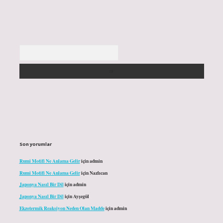
Arama
Son yorumlar
Rumi Motifi Ne Anlama Gelir
için
admin
Rumi Motifi Ne Anlama Gelir
için
Nazlıcan
Japonya Nasıl Bir Dil
için
admin
Japonya Nasıl Bir Dil
için
Ayşegül
Ekzotermik Reaksiyon Neden Olan Madde
için
admin