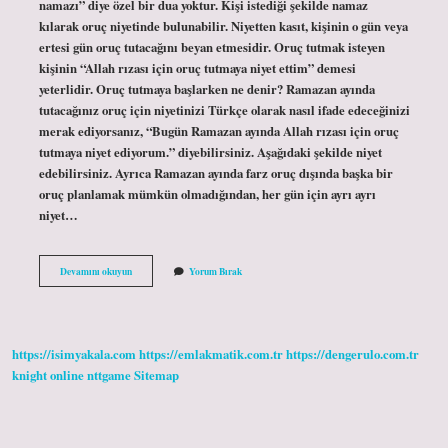
namazı” diye özel bir dua yoktur. Kişi istediği şekilde namaz
kılarak oruç niyetinde bulunabilir. Niyetten kasıt, kişinin o gün veya
ertesi gün oruç tutacağını beyan etmesidir. Oruç tutmak isteyen
kişinin “Allah rızası için oruç tutmaya niyet ettim” demesi
yeterlidir. Oruç tutmaya başlarken ne denir? Ramazan ayında
tutacağınız oruç için niyetinizi Türkçe olarak nasıl ifade edeceğinizi
merak ediyorsanız, “Bugün Ramazan ayında Allah rızası için oruç
tutmaya niyet ediyorum.” diyebilirsiniz. Aşağıdaki şekilde niyet
edebilirsiniz. Ayrıca Ramazan ayında farz oruç dışında başka bir
oruç planlamak mümkün olmadığından, her gün için ayrı ayrı
niyet…
Oruçta
Devamını okuyun
Yorum Bırak
Niyet
Ederken
Ne
Denir
https://isimyakala.com
https://emlakmatik.com.tr
https://dengerulo.com.tr
knight online
nttgame
Sitemap