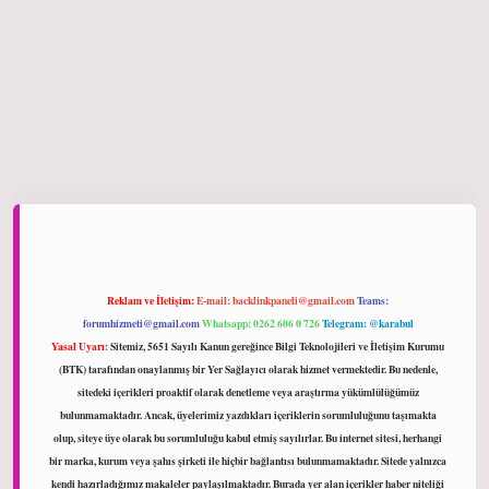
ltonbet giriş
Reklam ve İletişim:
E-mail:
backlinkpaneli@gmail.com
Teams:
forumhizmeti@gmail.com
Whatsapp: 0262 606 0 726
Telegram: @karabul
Yasal Uyarı:
Sitemiz, 5651 Sayılı Kanun gereğince Bilgi Teknolojileri ve İletişim Kurumu
(BTK) tarafından onaylanmış bir Yer Sağlayıcı olarak hizmet vermektedir. Bu nedenle,
sitedeki içerikleri proaktif olarak denetleme veya araştırma yükümlülüğümüz
bulunmamaktadır. Ancak, üyelerimiz yazdıkları içeriklerin sorumluluğunu taşımakta
olup, siteye üye olarak bu sorumluluğu kabul etmiş sayılırlar. Bu internet sitesi, herhangi
bir marka, kurum veya şahıs şirketi ile hiçbir bağlantısı bulunmamaktadır. Sitede yalnızca
kendi hazırladığımız makaleler paylaşılmaktadır. Burada yer alan içerikler haber niteliği