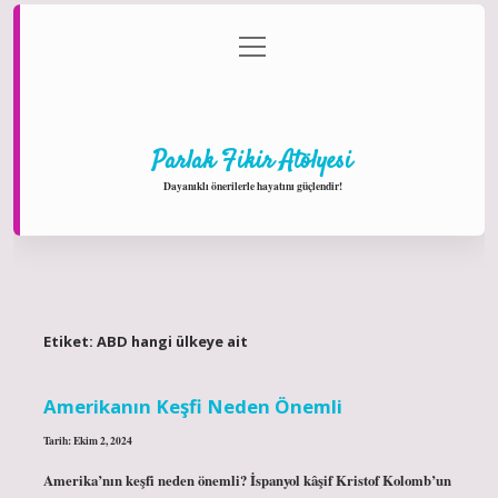
menüyü
Anasayfa
Gizlilik Politikası
Yasal Uyarı
aç
Hakkımızda
Parlak Fikir Atölyesi
Dayanıklı önerilerle hayatını güçlendir!
Etiket:
ABD hangi ülkeye ait
Amerikanın Keşfi Neden Önemli
Tarih: Ekim 2, 2024
Amerika’nın keşfi neden önemli? İspanyol kâşif Kristof Kolomb’un