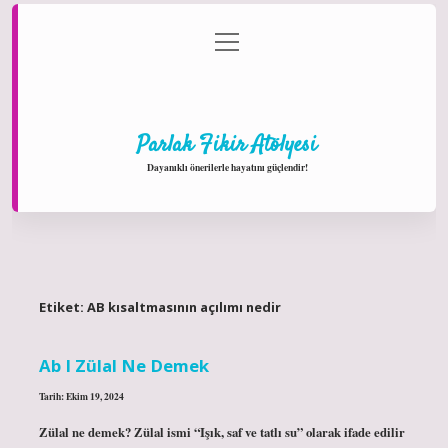
menüyü
Anasayfa
Gizlilik Politikası
Yasal Uyarı
aç
Hakkımızda
Parlak Fikir Atölyesi
Dayanıklı önerilerle hayatını güçlendir!
Etiket:
AB kısaltmasının açılımı nedir
Ab I Zülal Ne Demek
Tarih: Ekim 19, 2024
Zülal ne demek? Zülal ismi “Işık, saf ve tatlı su” olarak ifade edilir