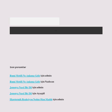
Arama
Son yorumlar
Rumi Motifi Ne Anlama Gelir
için
admin
Rumi Motifi Ne Anlama Gelir
için
Nazlıcan
Japonya Nasıl Bir Dil
için
admin
Japonya Nasıl Bir Dil
için
Ayşegül
Ekzotermik Reaksiyon Neden Olan Madde
için
admin