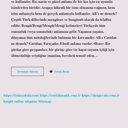
ve kullanılır. Bu, narin ve güzel anlamı ile bir kız için en uyumlu
isimlerden biridir. Arapça kökenli bir isim olmasına rağmen, hem
isim anlamıyla hem de gerçek anlamıyla kullanılır. AB’ı ne demek?
Çeşitli Türk dillerinde mengüsuv ve bengüsub olarak da telaffuz
edilir. Bengü/Bengi/Mengü/Mengi kelimeleri Türkçede tüm
sonsuzluk (veya sonsuzluk) anlamına gelir. Yaşamın yaşamı,
dünyanın tüm mitolojilerinde bulunan bir kavramdır. AB-ı Cavidan
ne demek? Cavidan: Farsçadır. Ebedî anlamı vardır. •Hızır: Bir
görüşe göre peygamber, bir görüşe göre ise hayat suyunu içtiği için
ölümsüzlüğe eriştiğine inanılan, bereketi temsil eden…
Ab
Devamını okuyun
Yorum Bırak
I
Zülal
Ne
Demek
https://isimyakala.com
https://emlakmatik.com.tr
https://dengerulo.com.tr
knight online
nttgame
Sitemap