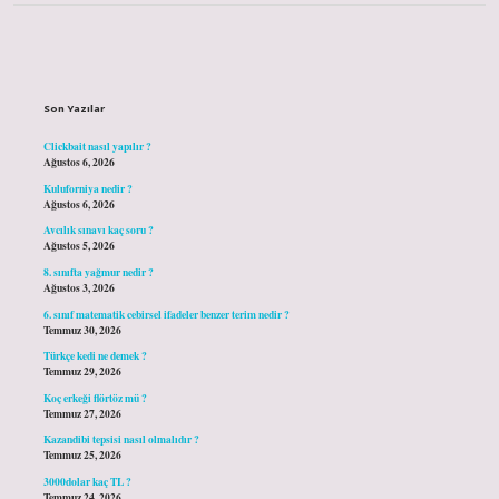
Sidebar
Son Yazılar
Clickbait nasıl yapılır ?
Ağustos 6, 2026
Kuluforniya nedir ?
Ağustos 6, 2026
Avcılık sınavı kaç soru ?
Ağustos 5, 2026
8. sınıfta yağmur nedir ?
Ağustos 3, 2026
6. sınıf matematik cebirsel ifadeler benzer terim nedir ?
Temmuz 30, 2026
Türkçe kedi ne demek ?
Temmuz 29, 2026
Koç erkeği flörtöz mü ?
Temmuz 27, 2026
Kazandibi tepsisi nasıl olmalıdır ?
Temmuz 25, 2026
3000dolar kaç TL ?
Temmuz 24, 2026