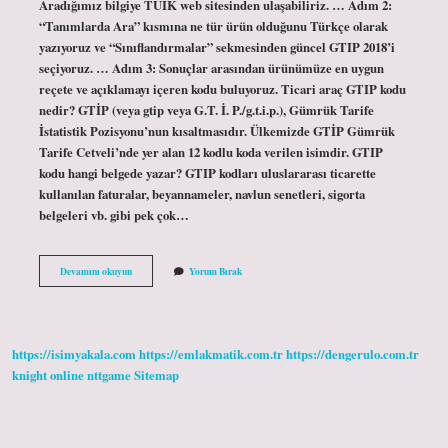
Aradığımız bilgiye TUİK web sitesinden ulaşabiliriz. … Adım 2:
“Tanımlarda Ara” kısmına ne tür ürün olduğunu Türkçe olarak
yazıyoruz ve “Sınıflandırmalar” sekmesinden güncel GTIP 2018’i
seçiyoruz. … Adım 3: Sonuçlar arasından ürünümüze en uygun
reçete ve açıklamayı içeren kodu buluyoruz. Ticari araç GTIP kodu
nedir? GTİP (veya gtip veya G.T. İ. P./g.t.i.p.), Gümrük Tarife
İstatistik Pozisyonu’nun kısaltmasıdır. Ülkemizde GTİP Gümrük
Tarife Cetveli’nde yer alan 12 kodlu koda verilen isimdir. GTIP
kodu hangi belgede yazar? GTIP kodları uluslararası ticarette
kullanılan faturalar, beyannameler, navlun senetleri, sigorta
belgeleri vb. gibi pek çok…
Araç
Devamını okuyun
Yorum Bırak
Gtip
Numarası
Nerede
Yazar
https://isimyakala.com
https://emlakmatik.com.tr
https://dengerulo.com.tr
knight online
nttgame
Sitemap