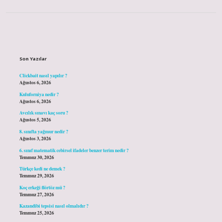
Sidebar
Son Yazılar
Clickbait nasıl yapılır ?
Ağustos 6, 2026
Kuluforniya nedir ?
Ağustos 6, 2026
Avcılık sınavı kaç soru ?
Ağustos 5, 2026
8. sınıfta yağmur nedir ?
Ağustos 3, 2026
6. sınıf matematik cebirsel ifadeler benzer terim nedir ?
Temmuz 30, 2026
Türkçe kedi ne demek ?
Temmuz 29, 2026
Koç erkeği flörtöz mü ?
Temmuz 27, 2026
Kazandibi tepsisi nasıl olmalıdır ?
Temmuz 25, 2026