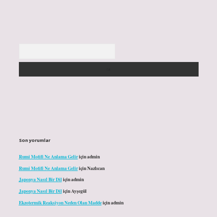
Arama
Son yorumlar
Rumi Motifi Ne Anlama Gelir
için
admin
Rumi Motifi Ne Anlama Gelir
için
Nazlıcan
Japonya Nasıl Bir Dil
için
admin
Japonya Nasıl Bir Dil
için
Ayşegül
Ekzotermik Reaksiyon Neden Olan Madde
için
admin