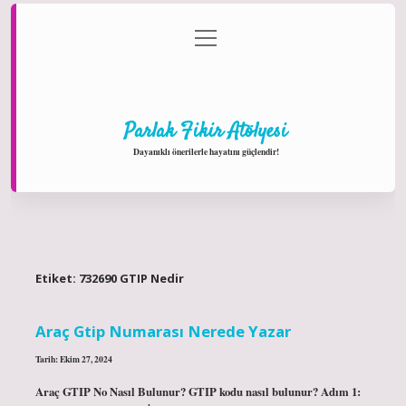
menüyü
Anasayfa
Gizlilik Politikası
Yasal Uyarı
aç
Hakkımızda
Parlak Fikir Atölyesi
Dayanıklı önerilerle hayatını güçlendir!
Etiket:
732690 GTIP Nedir
Araç Gtip Numarası Nerede Yazar
Tarih: Ekim 27, 2024
Araç GTIP No Nasıl Bulunur? GTIP kodu nasıl bulunur? Adım 1: