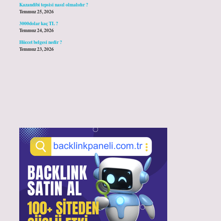
Kazandibi tepsisi nasıl olmalıdır ?
Temmuz 25, 2026
3000dolar kaç TL ?
Temmuz 24, 2026
Hüccet belgesi nedir ?
Temmuz 23, 2026