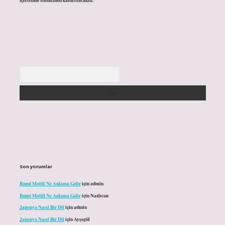
içerisinde sitemizden kaldırılacaktır.
Arama
Son yorumlar
Rumi Motifi Ne Anlama Gelir
için
admin
Rumi Motifi Ne Anlama Gelir
için
Nazlıcan
Japonya Nasıl Bir Dil
için
admin
Japonya Nasıl Bir Dil
için
Ayşegül