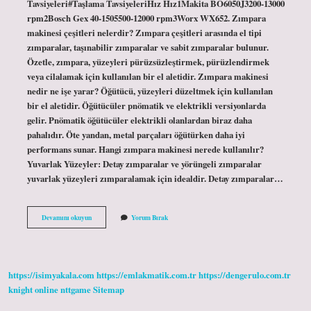
Tavsiyeleri#Taşlama TavsiyeleriHız Hız1Makita BO6050J3200-13000
rpm2Bosch Gex 40-1505500-12000 rpm3Worx WX652. Zımpara
makinesi çeşitleri nelerdir? Zımpara çeşitleri arasında el tipi
zımparalar, taşınabilir zımparalar ve sabit zımparalar bulunur.
Özetle, zımpara, yüzeyleri pürüzsüzleştirmek, pürüzlendirmek
veya cilalamak için kullanılan bir el aletidir. Zımpara makinesi
nedir ne işe yarar? Öğütücü, yüzeyleri düzeltmek için kullanılan
bir el aletidir. Öğütücüler pnömatik ve elektrikli versiyonlarda
gelir. Pnömatik öğütücüler elektrikli olanlardan biraz daha
pahalıdır. Öte yandan, metal parçaları öğütürken daha iyi
performans sunar. Hangi zımpara makinesi nerede kullanılır?
Yuvarlak Yüzeyler: Detay zımparalar ve yörüngeli zımparalar
yuvarlak yüzeyleri zımparalamak için idealdir. Detay zımparalar…
Orbital
Devamını okuyun
Yorum Bırak
Zımpara
Makinası
Nedir
https://isimyakala.com
https://emlakmatik.com.tr
https://dengerulo.com.tr
knight online
nttgame
Sitemap