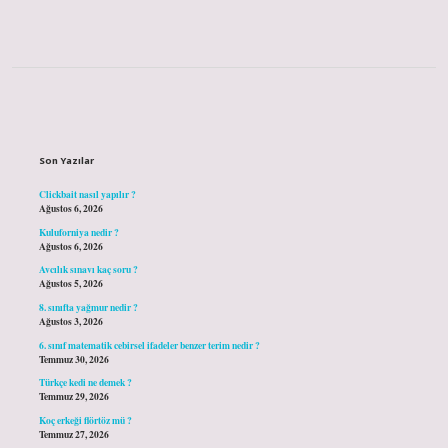
Sidebar
Son Yazılar
Clickbait nasıl yapılır ?
Ağustos 6, 2026
Kuluforniya nedir ?
Ağustos 6, 2026
Avcılık sınavı kaç soru ?
Ağustos 5, 2026
8. sınıfta yağmur nedir ?
Ağustos 3, 2026
6. sınıf matematik cebirsel ifadeler benzer terim nedir ?
Temmuz 30, 2026
Türkçe kedi ne demek ?
Temmuz 29, 2026
Koç erkeği flörtöz mü ?
Temmuz 27, 2026