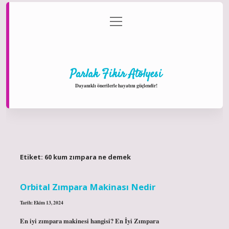
menüyü
Anasayfa
Gizlilik Politikası
Yasal Uyarı
aç
Hakkımızda
Parlak Fikir Atölyesi
Dayanıklı önerilerle hayatını güçlendir!
Etiket:
60 kum zımpara ne demek
Orbital Zımpara Makinası Nedir
Tarih: Ekim 13, 2024
En iyi zımpara makinesi hangisi? En İyi Zımpara