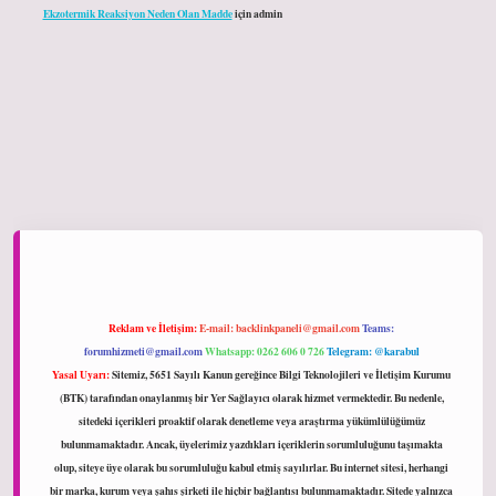
Ekzotermik Reaksiyon Neden Olan Madde
için
admin
ltonbet giriş
Reklam ve İletişim:
E-mail:
backlinkpaneli@gmail.com
Teams:
forumhizmeti@gmail.com
Whatsapp: 0262 606 0 726
Telegram: @karabul
Yasal Uyarı:
Sitemiz, 5651 Sayılı Kanun gereğince Bilgi Teknolojileri ve İletişim Kurumu
(BTK) tarafından onaylanmış bir Yer Sağlayıcı olarak hizmet vermektedir. Bu nedenle,
sitedeki içerikleri proaktif olarak denetleme veya araştırma yükümlülüğümüz
bulunmamaktadır. Ancak, üyelerimiz yazdıkları içeriklerin sorumluluğunu taşımakta
olup, siteye üye olarak bu sorumluluğu kabul etmiş sayılırlar. Bu internet sitesi, herhangi
bir marka, kurum veya şahıs şirketi ile hiçbir bağlantısı bulunmamaktadır. Sitede yalnızca