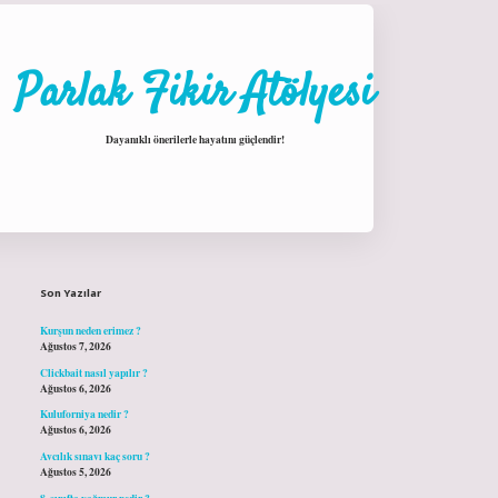
Parlak Fikir Atölyesi
Dayanıklı önerilerle hayatını güçlendir!
Sidebar
hiltonbet giriş
Son Yazılar
Kurşun neden erimez ?
Ağustos 7, 2026
Clickbait nasıl yapılır ?
Ağustos 6, 2026
Kuluforniya nedir ?
Ağustos 6, 2026
Avcılık sınavı kaç soru ?
Ağustos 5, 2026
8. sınıfta yağmur nedir ?