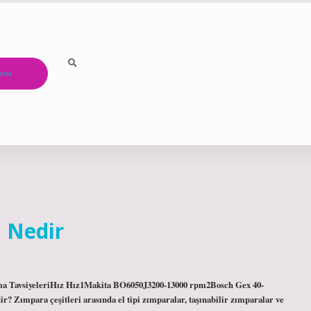
ızda
 Nedir
ama TavsiyeleriHız Hız1Makita BO6050J3200-13000 rpm2Bosch Gex 40-
 Zımpara çeşitleri arasında el tipi zımparalar, taşınabilir zımparalar ve