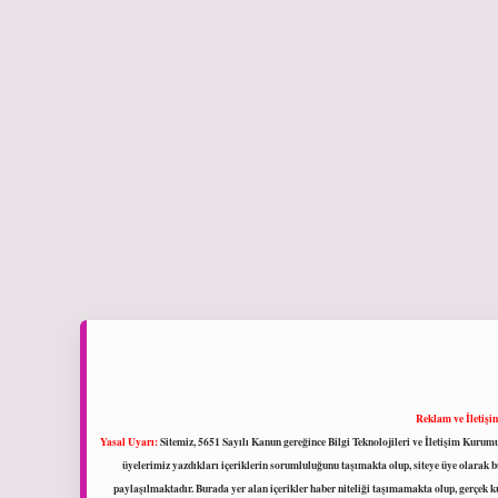
Reklam ve İletişi
Yasal Uyarı:
Sitemiz, 5651 Sayılı Kanun gereğince Bilgi Teknolojileri ve İletişim Kuru
üyelerimiz yazdıkları içeriklerin sorumluluğunu taşımakta olup, siteye üye olarak bu
paylaşılmaktadır. Burada yer alan içerikler haber niteliği taşımamakta olup, gerçek 