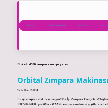
Anasayfa
Gizlilik Politikası
Yasal Uyarı
Hakkım
Etiket:
4000 zımpara ne işe yarar
Orbital Zımpara Makinası
Tarih: Ekim 13, 2024
En iyi zımpara makinesi hangisi? En İyi Zımpara Tavsiyeleri#Taşl
1505500-12000 rpm3Worx WX652. Zımpara makinesi çeşitleri nelerdir?