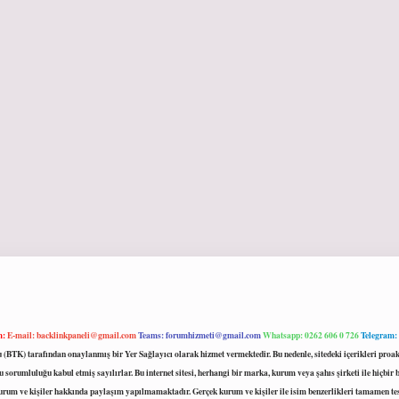
m:
E-mail:
backlinkpaneli@gmail.com
Teams:
forumhizmeti@gmail.com
Whatsapp: 0262 606 0 726
Telegram:
mu (BTK) tarafından onaylanmış bir Yer Sağlayıcı olarak hizmet vermektedir. Bu nedenle, sitedeki içerikleri 
 sorumluluğu kabul etmiş sayılırlar. Bu internet sitesi, herhangi bir marka, kurum veya şahıs şirketi ile hiçbi
kurum ve kişiler hakkında paylaşım yapılmamaktadır. Gerçek kurum ve kişiler ile isim benzerlikleri tamamen te