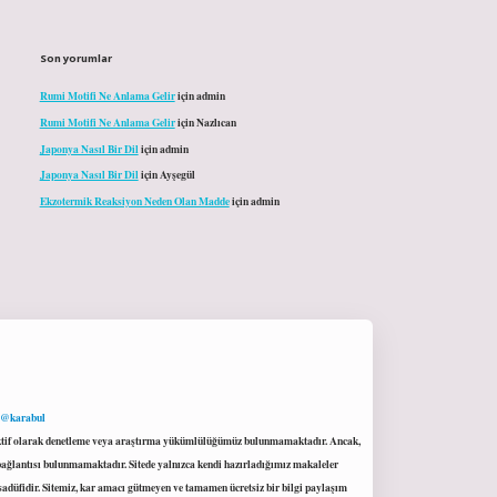
Son yorumlar
Rumi Motifi Ne Anlama Gelir
için
admin
Rumi Motifi Ne Anlama Gelir
için
Nazlıcan
Japonya Nasıl Bir Dil
için
admin
Japonya Nasıl Bir Dil
için
Ayşegül
Ekzotermik Reaksiyon Neden Olan Madde
için
admin
 @karabul
proaktif olarak denetleme veya araştırma yükümlülüğümüz bulunmamaktadır. Ancak,
r bağlantısı bulunmamaktadır. Sitede yalnızca kendi hazırladığımız makaleler
sadüfidir. Sitemiz, kar amacı gütmeyen ve tamamen ücretsiz bir bilgi paylaşım