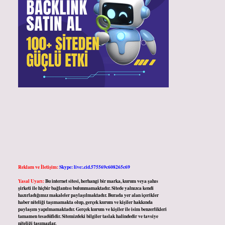
Reklam ve İletişim:
Skype: live:.cid.575569c608265c69
Yasal Uyarı:
Bu internet sitesi, herhangi bir marka, kurum veya şahıs
şirketi ile hiçbir bağlantısı bulunmamaktadır. Sitede yalnızca kendi
hazırladığımız makaleler paylaşılmaktadır. Burada yer alan içerikler
haber niteliği taşımamakta olup, gerçek kurum ve kişiler hakkında
paylaşım yapılmamaktadır. Gerçek kurum ve kişiler ile isim benzerlikleri
tamamen tesadüfidir. Sitemizdeki bilgiler taslak halindedir ve tavsiye
niteliği taşımazlar.