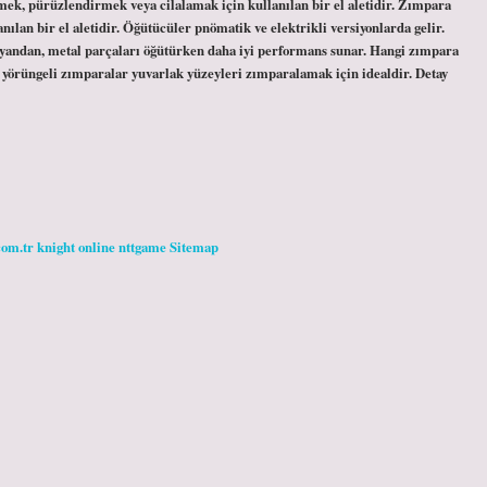
mek, pürüzlendirmek veya cilalamak için kullanılan bir el aletidir. Zımpara
ılan bir el aletidir. Öğütücüler pnömatik ve elektrikli versiyonlarda gelir.
e yandan, metal parçaları öğütürken daha iyi performans sunar. Hangi zımpara
 yörüngeli zımparalar yuvarlak yüzeyleri zımparalamak için idealdir. Detay
com.tr
knight online
nttgame
Sitemap