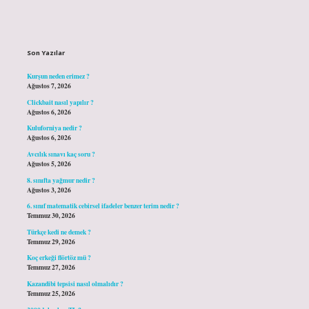
Sidebar
Son Yazılar
Kurşun neden erimez ?
Ağustos 7, 2026
Clickbait nasıl yapılır ?
Ağustos 6, 2026
Kuluforniya nedir ?
Ağustos 6, 2026
Avcılık sınavı kaç soru ?
Ağustos 5, 2026
8. sınıfta yağmur nedir ?
Ağustos 3, 2026
6. sınıf matematik cebirsel ifadeler benzer terim nedir ?
Temmuz 30, 2026
Türkçe kedi ne demek ?
Temmuz 29, 2026
Koç erkeği flörtöz mü ?
Temmuz 27, 2026
Kazandibi tepsisi nasıl olmalıdır ?
Temmuz 25, 2026