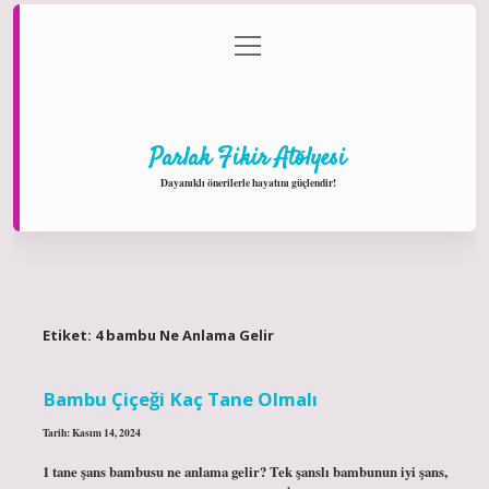
menüyü
Anasayfa
Gizlilik Politikası
Yasal Uyarı
aç
Hakkımızda
Parlak Fikir Atölyesi
Dayanıklı önerilerle hayatını güçlendir!
Etiket:
4 bambu Ne Anlama Gelir
Bambu Çiçeği Kaç Tane Olmalı
Tarih: Kasım 14, 2024
1 tane şans bambusu ne anlama gelir? Tek şanslı bambunun iyi şans,