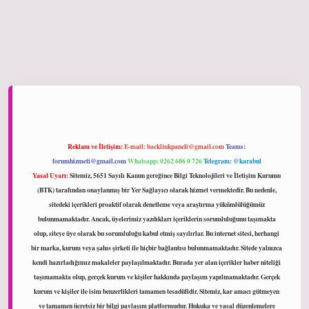
iltonbet giriş
Reklam ve İletişim:
E-mail:
backlinkpaneli@gmail.com
Teams:
forumhizmeti@gmail.com
Whatsapp: 0262 606 0 726
Telegram: @karabul
Yasal Uyarı:
Sitemiz, 5651 Sayılı Kanun gereğince Bilgi Teknolojileri ve İletişim Kurumu
(BTK) tarafından onaylanmış bir Yer Sağlayıcı olarak hizmet vermektedir. Bu nedenle,
sitedeki içerikleri proaktif olarak denetleme veya araştırma yükümlülüğümüz
bulunmamaktadır. Ancak, üyelerimiz yazdıkları içeriklerin sorumluluğunu taşımakta
olup, siteye üye olarak bu sorumluluğu kabul etmiş sayılırlar. Bu internet sitesi, herhangi
bir marka, kurum veya şahıs şirketi ile hiçbir bağlantısı bulunmamaktadır. Sitede yalnızca
kendi hazırladığımız makaleler paylaşılmaktadır. Burada yer alan içerikler haber niteliği
taşımamakta olup, gerçek kurum ve kişiler hakkında paylaşım yapılmamaktadır. Gerçek
kurum ve kişiler ile isim benzerlikleri tamamen tesadüfidir. Sitemiz, kar amacı gütmeyen
ve tamamen ücretsiz bir bilgi paylaşım platformudur. Hukuka ve yasal düzenlemelere