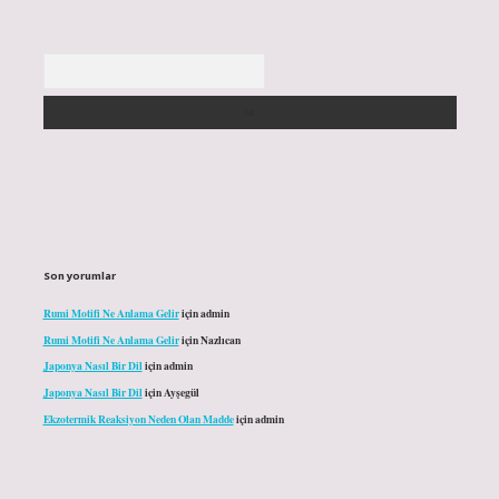
Arama
Son yorumlar
Rumi Motifi Ne Anlama Gelir
için
admin
Rumi Motifi Ne Anlama Gelir
için
Nazlıcan
Japonya Nasıl Bir Dil
için
admin
Japonya Nasıl Bir Dil
için
Ayşegül
Ekzotermik Reaksiyon Neden Olan Madde
için
admin