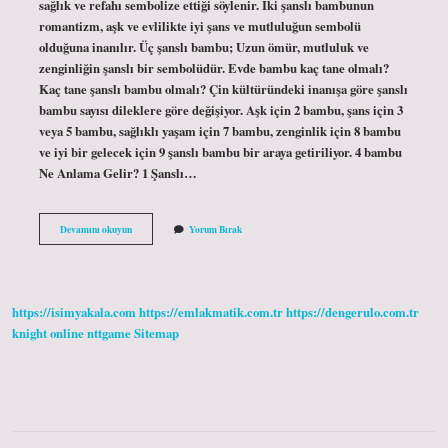
sağlık ve refahı sembolize ettiği söylenir. İki şanslı bambunun
romantizm, aşk ve evlilikte iyi şans ve mutluluğun sembolü
olduğuna inanılır. Üç şanslı bambu; Uzun ömür, mutluluk ve
zenginliğin şanslı bir sembolüdür. Evde bambu kaç tane olmalı?
Kaç tane şanslı bambu olmalı? Çin kültüründeki inanışa göre şanslı
bambu sayısı dileklere göre değişiyor. Aşk için 2 bambu, şans için 3
veya 5 bambu, sağlıklı yaşam için 7 bambu, zenginlik için 8 bambu
ve iyi bir gelecek için 9 şanslı bambu bir araya getiriliyor. 4 bambu
Ne Anlama Gelir? 1 Şanslı…
Bambu
Devamını okuyun
Yorum Bırak
Çiçeği
Kaç
Tane
Olmalı
https://isimyakala.com
https://emlakmatik.com.tr
https://dengerulo.com.tr
knight online
nttgame
Sitemap