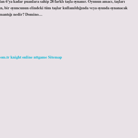
dan 6’ya kadar puanlara sahip 28 farklı taşla oynanır. Oyunun amacı, taşları
yun, bir oyuncunun elindeki tüm taşlar kullanıldığında veya oyunda oynanacak
n mantığı nedir? Domino…
com.tr
knight online
nttgame
Sitemap