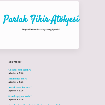
Parlak Fikir Atölyesi
Dayanıklı önerilerle hayatını güçlendir!
Sidebar
hiltonbet giriş
Son Yazılar
Clickbait nasıl yapılır ?
Ağustos 6, 2026
Kuluforniya nedir ?
Ağustos 6, 2026
Avcılık sınavı kaç soru ?
Ağustos 5, 2026
8. sınıfta yağmur nedir ?
Ağustos 3, 2026
6. sınıf matematik cebirsel ifadeler benzer terim nedir ?