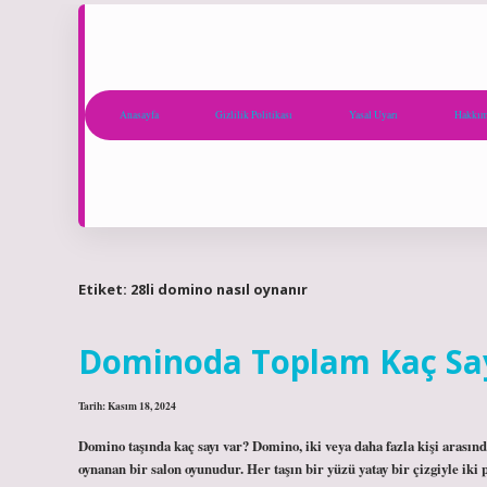
Anasayfa
Gizlilik Politikası
Yasal Uyarı
Hakkım
Etiket:
28li domino nasıl oynanır
Dominoda Toplam Kaç Say
Tarih: Kasım 18, 2024
Domino taşında kaç sayı var? Domino, iki veya daha fazla kişi arasınd
oynanan bir salon oyunudur. Her taşın bir yüzü yatay bir çizgiyle iki p