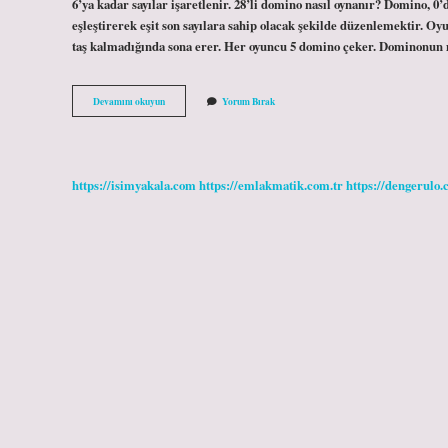
6’ya kadar sayılar işaretlenir. 28’li domino nasıl oynanır? Domino, 0’
eşleştirerek eşit son sayılara sahip olacak şekilde düzenlemektir. O
taş kalmadığında sona erer. Her oyuncu 5 domino çeker. Dominonu
Dominoda
Devamını okuyun
Yorum Bırak
Toplam
Kaç
Sayı
Var
https://isimyakala.com
https://emlakmatik.com.tr
https://dengerulo.