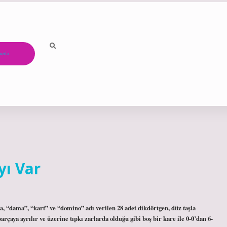
ızda
ı Var
a, “dama”, “kart” ve “domino” adı verilen 28 adet dikdörtgen, düz taşla
arçaya ayrılır ve üzerine tıpkı zarlarda olduğu gibi boş bir kare ile 0-0’dan 6-