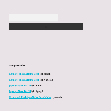
Arama
Son yorumlar
Rumi Motifi Ne Anlama Gelir
için
admin
Rumi Motifi Ne Anlama Gelir
için
Nazlıcan
Japonya Nasıl Bir Dil
için
admin
Japonya Nasıl Bir Dil
için
Ayşegül
Ekzotermik Reaksiyon Neden Olan Madde
için
admin