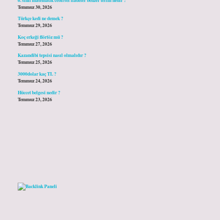
Temmuz 30, 2026
Türkçe kedi ne demek ?
Temmuz 29, 2026
Koç erkeği flörtöz mü ?
Temmuz 27, 2026
Kazandibi tepsisi nasıl olmalıdır ?
Temmuz 25, 2026
3000dolar kaç TL ?
Temmuz 24, 2026
Hüccet belgesi nedir ?
Temmuz 23, 2026