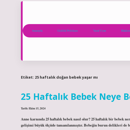
Anasayfa
Gizlilik Politikası
Yasal Uyarı
Hakkım
Etiket:
25 haftalık doğan bebek yaşar mı
25 Haftalık Bebek Neye B
Tarih: Ekim 15, 2024
Anne karnında 25 haftalık bebek nasıl olur? 25 haftalık bir bebek ne
gelişimi büyük ölçüde tamamlanmıştır. Bebeğin burun delikleri de bu 