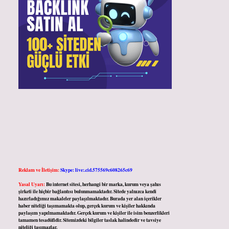
Reklam ve İletişim:
Skype: live:.cid.575569c608265c69
Yasal Uyarı:
Bu internet sitesi, herhangi bir marka, kurum veya şahıs
şirketi ile hiçbir bağlantısı bulunmamaktadır. Sitede yalnızca kendi
hazırladığımız makaleler paylaşılmaktadır. Burada yer alan içerikler
haber niteliği taşımamakta olup, gerçek kurum ve kişiler hakkında
paylaşım yapılmamaktadır. Gerçek kurum ve kişiler ile isim benzerlikleri
tamamen tesadüfidir. Sitemizdeki bilgiler taslak halindedir ve tavsiye
niteliği taşımazlar.