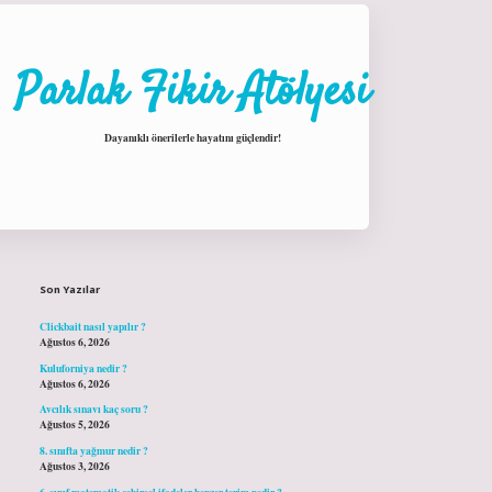
Parlak Fikir Atölyesi
Dayanıklı önerilerle hayatını güçlendir!
Sidebar
hiltonbet giriş
Son Yazılar
Clickbait nasıl yapılır ?
Ağustos 6, 2026
Kuluforniya nedir ?
Ağustos 6, 2026
Avcılık sınavı kaç soru ?
Ağustos 5, 2026
8. sınıfta yağmur nedir ?
Ağustos 3, 2026
6. sınıf matematik cebirsel ifadeler benzer terim nedir ?