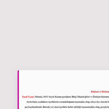
Reklam ve İletişi
Yasal Uyarı:
Sitemiz, 5651 Sayılı Kanun gereğince Bilgi Teknolojileri ve İletişim Kuru
üyelerimiz yazdıkları içeriklerin sorumluluğunu taşımakta olup, siteye üye olarak bu
paylaşılmaktadır. Burada yer alan içerikler haber niteliği taşımamakta olup, gerçek 