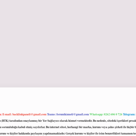
m:
E-mail:
backlinkpaneli@gmail.com
Teams:
forumhizmeti@gmail.com
Whatsapp: 0262 606 0 726
Telegram:
mu (BTK) tarafından onaylanmış bir Yer Sağlayıcı olarak hizmet vermektedir. Bu nedenle, sitedeki içerikleri 
 sorumluluğu kabul etmiş sayılırlar. Bu internet sitesi, herhangi bir marka, kurum veya şahıs şirketi ile hiçbi
kurum ve kişiler hakkında paylaşım yapılmamaktadır. Gerçek kurum ve kişiler ile isim benzerlikleri tamamen te