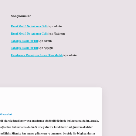
Son yorumlar
Rumi Motifi Ne Anlama Gelir
için
admin
Rumi Motifi Ne Anlama Gelir
için
Nazlıcan
Japonya Nasıl Bir Dil
için
admin
Japonya Nasıl Bir Dil
için
Ayşegül
Ekzotermik Reaksiyon Neden Olan Madde
için
admin
 @karabul
proaktif olarak denetleme veya araştırma yükümlülüğümüz bulunmamaktadır. Ancak,
r bağlantısı bulunmamaktadır. Sitede yalnızca kendi hazırladığımız makaleler
sadüfidir. Sitemiz, kar amacı gütmeyen ve tamamen ücretsiz bir bilgi paylaşım