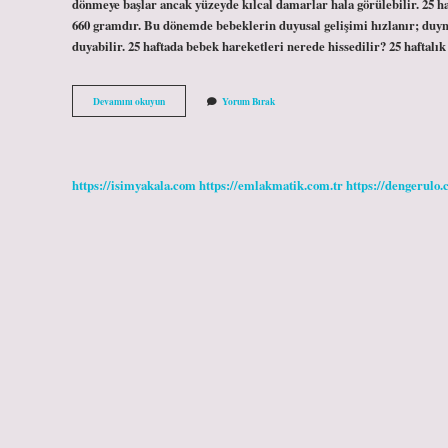
dönmeye başlar ancak yüzeyde kılcal damarlar hala görülebilir. 25 ha
660 gramdır. Bu dönemde bebeklerin duyusal gelişimi hızlanır; duyma
duyabilir. 25 haftada bebek hareketleri nerede hissedilir? 25 hafta
25
Devamını okuyun
Yorum Bırak
Haftalık
Bebek
Neye
Benzer
https://isimyakala.com
https://emlakmatik.com.tr
https://dengerulo.