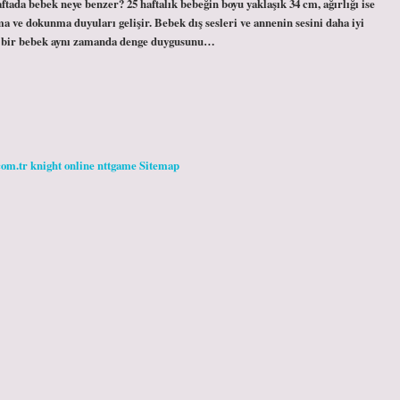
ftada bebek neye benzer? 25 haftalık bebeğin boyu yaklaşık 34 cm, ağırlığı ise
 ve dokunma duyuları gelişir. Bebek dış sesleri ve annenin sesini daha iyi
lık bir bebek aynı zamanda denge duygusunu…
com.tr
knight online
nttgame
Sitemap