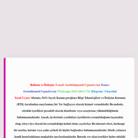
ltonbet giriş
Reklam ve İletişim:
E-mail:
backlinkpaneli@gmail.com
Teams:
forumhizmeti@gmail.com
Whatsapp: 0262 606 0 726
Telegram: @karabul
Yasal Uyarı:
Sitemiz, 5651 Sayılı Kanun gereğince Bilgi Teknolojileri ve İletişim Kurumu
(BTK) tarafından onaylanmış bir Yer Sağlayıcı olarak hizmet vermektedir. Bu nedenle,
sitedeki içerikleri proaktif olarak denetleme veya araştırma yükümlülüğümüz
bulunmamaktadır. Ancak, üyelerimiz yazdıkları içeriklerin sorumluluğunu taşımakta
olup, siteye üye olarak bu sorumluluğu kabul etmiş sayılırlar. Bu internet sitesi, herhangi
bir marka, kurum veya şahıs şirketi ile hiçbir bağlantısı bulunmamaktadır. Sitede yalnızca
kendi hazırladığımız makaleler paylaşılmaktadır. Burada yer alan içerikler haber niteliği