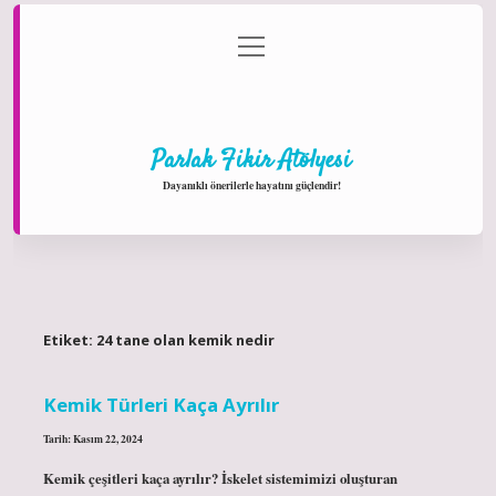
menüyü
Anasayfa
Gizlilik Politikası
Yasal Uyarı
aç
Hakkımızda
Parlak Fikir Atölyesi
Dayanıklı önerilerle hayatını güçlendir!
Etiket:
24 tane olan kemik nedir
Kemik Türleri Kaça Ayrılır
Tarih: Kasım 22, 2024
Kemik çeşitleri kaça ayrılır? İskelet sistemimizi oluşturan