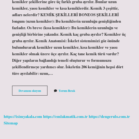
kemikler şekillerine göre üç farklı gruba ayrılır. Bunlar uzun
kemikler, yassı kemikler ve kısa kemiklerdir. Kemik 3 çeşittir,
adları nelerdir? KEMİK ŞEKİLLERİ BONEOS ŞEKİLLERİ
longum (uzun kemikler): Bu kemiklerin uzunluğu genişliğinden
fazladır. Os breve (kısa kemikler): Bu kemiklerin uzunluğu ve
genişliği birbirine yakındır. Kemik kaç gruba ayrılır? Kemikler üç
gruba ayrılır. Kemik Anatomisi: İskelet sistemimizi göz önünde
bulundurarak kemikler uzun kemikler, kısa kemikler ve yassı
kemikler olmak üzere üçe ayrılır. Kaç tane kemik türü vardır?
Diğer yapıların bağlandığı temeli oluşturur ve formumuzu
şekillendirmeye yardımcı olur. İskeletin 206 kemiğinin hepsi dört
türe ayrılabilir: uzun,…
Kemik
Devamını okuyun
Yorum Bırak
Türleri
Kaça
Ayrılır
https://isimyakala.com
https://emlakmatik.com.tr
https://dengerulo.com.tr
Sitemap