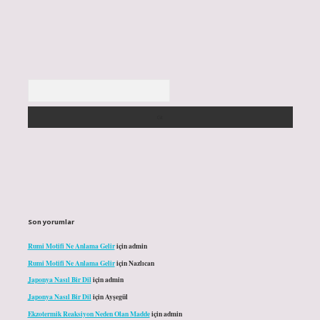
Arama
Son yorumlar
Rumi Motifi Ne Anlama Gelir
için
admin
Rumi Motifi Ne Anlama Gelir
için
Nazlıcan
Japonya Nasıl Bir Dil
için
admin
Japonya Nasıl Bir Dil
için
Ayşegül
Ekzotermik Reaksiyon Neden Olan Madde
için
admin