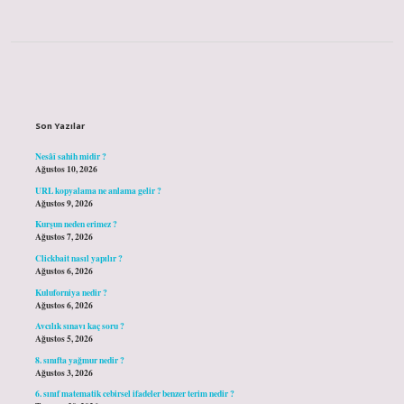
Sidebar
Son Yazılar
Nesâî sahih midir ?
Ağustos 10, 2026
URL kopyalama ne anlama gelir ?
Ağustos 9, 2026
Kurşun neden erimez ?
Ağustos 7, 2026
Clickbait nasıl yapılır ?
Ağustos 6, 2026
Kuluforniya nedir ?
Ağustos 6, 2026
Avcılık sınavı kaç soru ?
Ağustos 5, 2026
8. sınıfta yağmur nedir ?
Ağustos 3, 2026
6. sınıf matematik cebirsel ifadeler benzer terim nedir ?