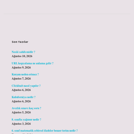
Sidebar
Son Yazılar
Nesâî sahih midir ?
Ağustos 10, 2026
URL kopyalama ne anlama gelir ?
Ağustos 9, 2026
Kurşun neden erimez ?
Ağustos 7, 2026
Clickbait nasıl yapılır ?
Ağustos 6, 2026
Kuluforniya nedir ?
Ağustos 6, 2026
Avcılık sınavı kaç soru ?
Ağustos 5, 2026
8. sınıfta yağmur nedir ?
Ağustos 3, 2026
6. sınıf matematik cebirsel ifadeler benzer terim nedir ?