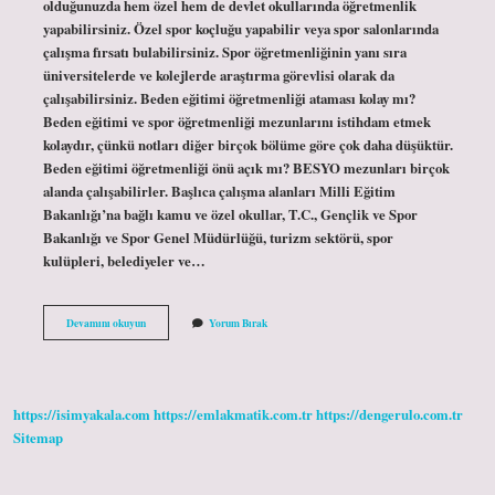
olduğunuzda hem özel hem de devlet okullarında öğretmenlik
yapabilirsiniz. Özel spor koçluğu yapabilir veya spor salonlarında
çalışma fırsatı bulabilirsiniz. Spor öğretmenliğinin yanı sıra
üniversitelerde ve kolejlerde araştırma görevlisi olarak da
çalışabilirsiniz. Beden eğitimi öğretmenliği ataması kolay mı?
Beden eğitimi ve spor öğretmenliği mezunlarını istihdam etmek
kolaydır, çünkü notları diğer birçok bölüme göre çok daha düşüktür.
Beden eğitimi öğretmenliği önü açık mı? BESYO mezunları birçok
alanda çalışabilirler. Başlıca çalışma alanları Milli Eğitim
Bakanlığı’na bağlı kamu ve özel okullar, T.C., Gençlik ve Spor
Bakanlığı ve Spor Genel Müdürlüğü, turizm sektörü, spor
kulüpleri, belediyeler ve…
Beden
Devamını okuyun
Yorum Bırak
Öğretmenliğinin
Önü
Açık
Mı
https://isimyakala.com
https://emlakmatik.com.tr
https://dengerulo.com.tr
Sitemap