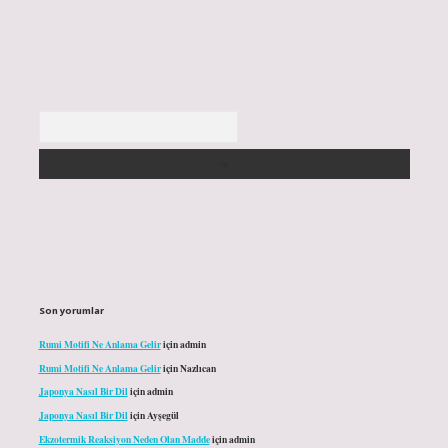
Arama
Son yorumlar
Rumi Motifi Ne Anlama Gelir
için
admin
Rumi Motifi Ne Anlama Gelir
için
Nazlıcan
Japonya Nasıl Bir Dil
için
admin
Japonya Nasıl Bir Dil
için
Ayşegül
Ekzotermik Reaksiyon Neden Olan Madde
için
admin