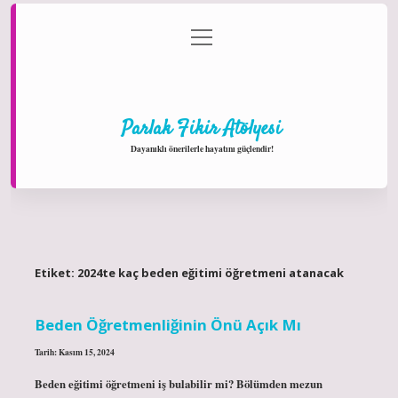
menüyü
Anasayfa
Gizlilik Politikası
Yasal Uyarı
aç
Hakkımızda
Parlak Fikir Atölyesi
Dayanıklı önerilerle hayatını güçlendir!
Etiket:
2024te kaç beden eğitimi öğretmeni atanacak
Beden Öğretmenliğinin Önü Açık Mı
Tarih: Kasım 15, 2024
Beden eğitimi öğretmeni iş bulabilir mi? Bölümden mezun