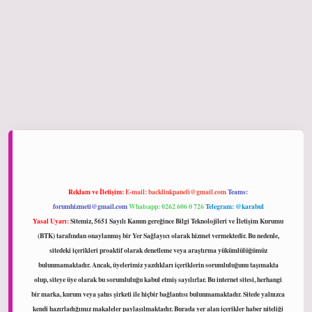
ltonbet giriş
Reklam ve İletişim:
E-mail:
backlinkpaneli@gmail.com
Teams:
forumhizmeti@gmail.com
Whatsapp: 0262 606 0 726
Telegram: @karabul
Yasal Uyarı:
Sitemiz, 5651 Sayılı Kanun gereğince Bilgi Teknolojileri ve İletişim Kurumu
(BTK) tarafından onaylanmış bir Yer Sağlayıcı olarak hizmet vermektedir. Bu nedenle,
sitedeki içerikleri proaktif olarak denetleme veya araştırma yükümlülüğümüz
bulunmamaktadır. Ancak, üyelerimiz yazdıkları içeriklerin sorumluluğunu taşımakta
olup, siteye üye olarak bu sorumluluğu kabul etmiş sayılırlar. Bu internet sitesi, herhangi
bir marka, kurum veya şahıs şirketi ile hiçbir bağlantısı bulunmamaktadır. Sitede yalnızca
kendi hazırladığımız makaleler paylaşılmaktadır. Burada yer alan içerikler haber niteliği