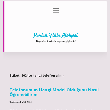
menüyü
Anasayfa
Gizlilik Politikası
Yasal Uyarı
aç
Hakkımızda
Parlak Fikir Atölyesi
Dayanıklı önerilerle hayatını güçlendir!
Etiket:
2024te hangi telefon alınır
Telefonumun Hangi Model Olduğunu Nasıl
Öğrenebilirim
Tarih: Aralık 28, 2024