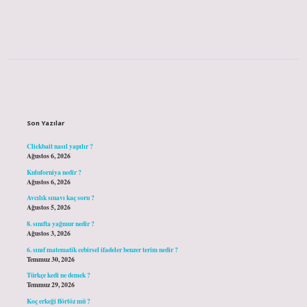
Sidebar
Son Yazılar
Clickbait nasıl yapılır ?
Ağustos 6, 2026
Kuluforniya nedir ?
Ağustos 6, 2026
Avcılık sınavı kaç soru ?
Ağustos 5, 2026
8. sınıfta yağmur nedir ?
Ağustos 3, 2026
6. sınıf matematik cebirsel ifadeler benzer terim nedir ?
Temmuz 30, 2026
Türkçe kedi ne demek ?
Temmuz 29, 2026
Koç erkeği flörtöz mü ?