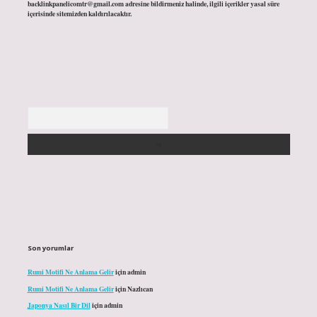
backlinkpanelicomtr@gmail.com
adresine bildirmeniz halinde, ilgili içerikler yasal süre
içerisinde sitemizden kaldırılacaktır.
Arama
Son yorumlar
Rumi Motifi Ne Anlama Gelir
için
admin
Rumi Motifi Ne Anlama Gelir
için
Nazlıcan
Japonya Nasıl Bir Dil
için
admin