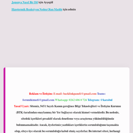
Japonya Nasıl Bir Dil
için
Ayşegül
Ekzotermik Reaksiyon Neden Olan Madde
için
admin
iltonbet giriş
Reklam ve İletişim:
E-mail:
backlinkpaneli@gmail.com
Teams:
forumhizmeti@gmail.com
Whatsapp: 0262 606 0 726
Telegram: @karabul
Yasal Uyarı:
Sitemiz, 5651 Sayılı Kanun gereğince Bilgi Teknolojileri ve İletişim Kurumu
(BTK) tarafından onaylanmış bir Yer Sağlayıcı olarak hizmet vermektedir. Bu nedenle,
sitedeki içerikleri proaktif olarak denetleme veya araştırma yükümlülüğümüz
bulunmamaktadır. Ancak, üyelerimiz yazdıkları içeriklerin sorumluluğunu taşımakta
olup, siteye üye olarak bu sorumluluğu kabul etmiş sayılırlar. Bu internet sitesi, herhangi