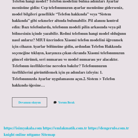
Telefon hangi model? Telefon modelini bulma adımları Ayarlar
menüsüne gidin: Cep telefonunuzun ayarlar menüsüne giderseniz,
model bilgileri genellikle “Telefon hakkında” veya “Sistem
hakkında” gibi sekmeler altında bulunabilir. Pil alanını kontrol
edin: Bazı telefonlarda, telefonun modeli pilin arkasında veya pil
bölmesinin içinde yazabilir. Redmi telefonun hangi model olduğunu
nasıl anlarız? MIUI üzerinden Xiaomi telefon modelini öğrenmek
için cihazın Ayarlar bölümüne gidin, ardından Telefon Hakkında
seçeneğine tıklayın, karşınıza çıkan ekranda Xiaomi telefonunuzun
güncel sürümü, seri numarası ve model numarası yer alacaktır.
Telefonun özelliklerine nereden bakılır? Telefonunuzun
özelliklerini görüntülemek için şu adımları izleyin: 1.
Telefonunuzda Ayarlar uygulamasını açın.2. Sistem > Telefon
hakkında öğesine…
Telefonumun
Devamını okuyun
Yorum Bırak
Hangi
Model
Olduğunu
Nasıl
Öğrenebilirim
https://isimyakala.com
https://emlakmatik.com.tr
https://dengerulo.com.tr
knight online
nttgame
Sitemap