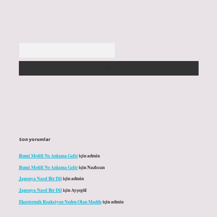
Arama
Son yorumlar
Rumi Motifi Ne Anlama Gelir
için
admin
Rumi Motifi Ne Anlama Gelir
için
Nazlıcan
Japonya Nasıl Bir Dil
için
admin
Japonya Nasıl Bir Dil
için
Ayşegül
Ekzotermik Reaksiyon Neden Olan Madde
için
admin