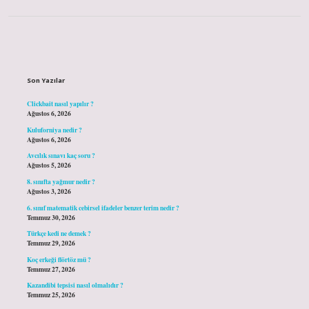
Sidebar
Son Yazılar
Clickbait nasıl yapılır ?
Ağustos 6, 2026
Kuluforniya nedir ?
Ağustos 6, 2026
Avcılık sınavı kaç soru ?
Ağustos 5, 2026
8. sınıfta yağmur nedir ?
Ağustos 3, 2026
6. sınıf matematik cebirsel ifadeler benzer terim nedir ?
Temmuz 30, 2026
Türkçe kedi ne demek ?
Temmuz 29, 2026
Koç erkeği flörtöz mü ?
Temmuz 27, 2026
Kazandibi tepsisi nasıl olmalıdır ?
Temmuz 25, 2026