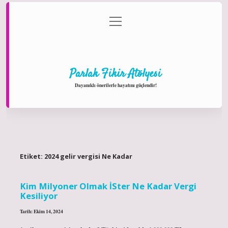
menüyü
Anasayfa
Gizlilik Politikası
Yasal Uyarı
aç
Hakkımızda
Parlak Fikir Atölyesi
Dayanıklı önerilerle hayatını güçlendir!
Etiket:
2024 gelir vergisi Ne Kadar
Kim Milyoner Olmak İSter Ne Kadar Vergi
Kesiliyor
Tarih: Ekim 14, 2024