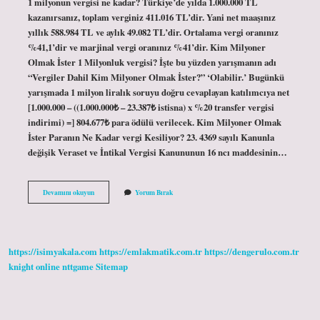
1 milyonun vergisi ne kadar? Türkiye’de yılda 1.000.000 TL
kazanırsanız, toplam verginiz 411.016 TL’dir. Yani net maaşınız
yıllık 588.984 TL ve aylık 49.082 TL’dir. Ortalama vergi oranınız
%41,1’dir ve marjinal vergi oranınız %41’dir. Kim Milyoner
Olmak İster 1 Milyonluk vergisi? İşte bu yüzden yarışmanın adı
“Vergiler Dahil Kim Milyoner Olmak İster?” ‘Olabilir.’ Bugünkü
yarışmada 1 milyon liralık soruyu doğru cevaplayan katılımcıya net
[1.000.000 – ((1.000.000₺ – 23.387₺ istisna) x %20 transfer vergisi
indirimi) =] 804.677₺ para ödülü verilecek. Kim Milyoner Olmak
İster Paranın Ne Kadar vergi Kesiliyor? 23. 4369 sayılı Kanunla
değişik Veraset ve İntikal Vergisi Kanununun 16 ncı maddesinin…
Kim
Devamını okuyun
Yorum Bırak
Milyoner
Olmak
İSter
Ne
Kadar
https://isimyakala.com
https://emlakmatik.com.tr
https://dengerulo.com.tr
Vergi
Kesiliyor
knight online
nttgame
Sitemap