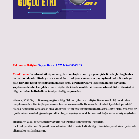
Reklam ve İletişim:
Skype: live:.cid.575569c608265c69
Yasal Uyarı:
Bu internet sitesi, herhangi bir marka, kurum veya şahıs şirketi ile hiçbir bağlantısı
bulunmamaktadır. Sitede yalnızca kendi hazırladığımız makaleler paylaşılmaktadır. Burada yer
alan içerikler haber niteliği taşımamakta olup, gerçek kurum ve kişiler hakkında paylaşım
yapılmamaktadır. Gerçek kurum ve kişiler ile isim benzerlikleri tamamen tesadüfidir. Sitemizdeki
bilgiler taslak halindedir ve tavsiye niteliği taşımazlar.
Sitemiz, 5651 Sayılı Kanun gereğince Bilgi Teknolojileri ve İletişim Kurumu (BTK) tarafından
onaylanmış bir Yer Sağlayıcı olarak hizmet vermektedir. Bu nedenle, sitedeki içerikleri proaktif
olarak denetleme veya araştırma yükümlülüğümüz bulunmamaktadır. Ancak, üyelerimiz yazdıkları
içeriklerin sorumluluğunu taşımakta olup, siteye üye olarak bu sorumluluğu kabul etmiş sayılırlar.
Hukuka ve yasal düzenlemelere aykırı olduğunu düşündüğünüz içerikleri,
backlinkpanelicomtr@gmail.com
adresine bildirmeniz halinde, ilgili içerikler yasal süre içerisinde
sitemizden kaldırılacaktır.