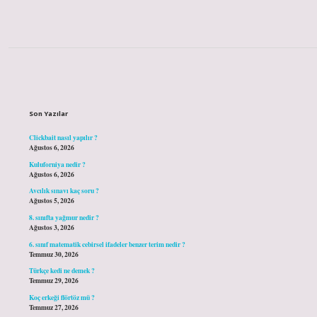
Sidebar
Son Yazılar
Clickbait nasıl yapılır ?
Ağustos 6, 2026
Kuluforniya nedir ?
Ağustos 6, 2026
Avcılık sınavı kaç soru ?
Ağustos 5, 2026
8. sınıfta yağmur nedir ?
Ağustos 3, 2026
6. sınıf matematik cebirsel ifadeler benzer terim nedir ?
Temmuz 30, 2026
Türkçe kedi ne demek ?
Temmuz 29, 2026
Koç erkeği flörtöz mü ?
Temmuz 27, 2026