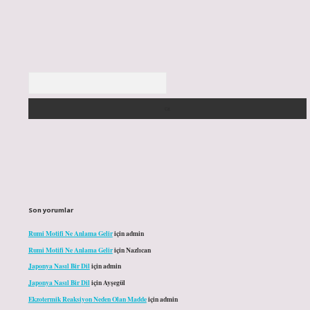
Arama
Son yorumlar
Rumi Motifi Ne Anlama Gelir
için
admin
Rumi Motifi Ne Anlama Gelir
için
Nazlıcan
Japonya Nasıl Bir Dil
için
admin
Japonya Nasıl Bir Dil
için
Ayşegül
Ekzotermik Reaksiyon Neden Olan Madde
için
admin