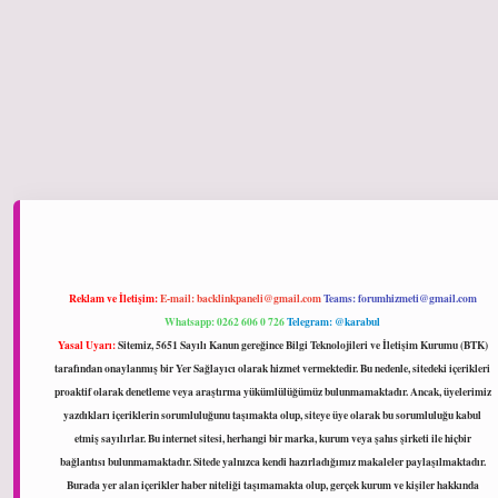
hiltonbet giriş
Reklam ve İletişim:
E-mail:
backlinkpaneli@gmail.com
Teams:
forumhizmeti@gmail.com
Whatsapp: 0262 606 0 726
Telegram: @karabul
Yasal Uyarı:
Sitemiz, 5651 Sayılı Kanun gereğince Bilgi Teknolojileri ve İletişim Kurumu (BTK)
tarafından onaylanmış bir Yer Sağlayıcı olarak hizmet vermektedir. Bu nedenle, sitedeki içerikleri
proaktif olarak denetleme veya araştırma yükümlülüğümüz bulunmamaktadır. Ancak, üyelerimiz
yazdıkları içeriklerin sorumluluğunu taşımakta olup, siteye üye olarak bu sorumluluğu kabul
etmiş sayılırlar. Bu internet sitesi, herhangi bir marka, kurum veya şahıs şirketi ile hiçbir
bağlantısı bulunmamaktadır. Sitede yalnızca kendi hazırladığımız makaleler paylaşılmaktadır.
Burada yer alan içerikler haber niteliği taşımamakta olup, gerçek kurum ve kişiler hakkında