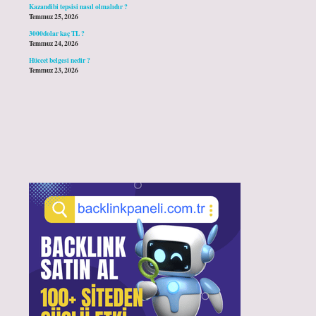
Kazandibi tepsisi nasıl olmalıdır ?
Temmuz 25, 2026
3000dolar kaç TL ?
Temmuz 24, 2026
Hüccet belgesi nedir ?
Temmuz 23, 2026