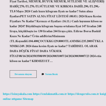
Fiyat Tarifesi, MEMUR, BÜYÜK MEMUR, SÜTLEME VE ALIŞVERİŞ
HARİÇ270,-TL270,-TLSÜTLEME VE KIRKMA DAHİL290,-TL290,-
TL8 Mayıs 2024 Canlı kuzu kilogram fiyatı ne kadar? Satın alma
fiyatlarıPET SATIN ALMA FİYAT LİSTESİ (08.03.) 2024 Kuzu Kesim
Fiyatları Ne Kadar? Kırmızı et fiyatları (16.11.) Canlı koyunun kilosu ne
kadar 2024? Büyükbaşta kilogram başına ortalama fiyat 147 liradan 248
liraya, küçükbaşta ise 130 liradan 244 liraya çıktı. Edirne Borsa Baskül
Kuzu Ne Kadar? Ürün adıBirimMinimum
(TL)KoyunKG104.400ÇOCUKKG129.800OTLAMMKG235.200SÜTKLA
MMKG249. 2024 dana kesim fiyatı ne kadar? TARİHSEL OLARAK
DAHA DÜŞÜK FİYAT DAHA YÜKSEK
FİYAT08/16/20243503508/09/202430031007/24/202430030007/23 2024 etin
kilosu ne kadar? KIRMIZI ET…
Canlı
Devamını okuyun
Yorum Bırak
Kuzu
Baskül
Fiyatları
Ne
Kadar
https://isimyakala.com
https://emlakmatik.com.tr
https://dengerulo.com.tr
knig
online
nttgame
Sitemap