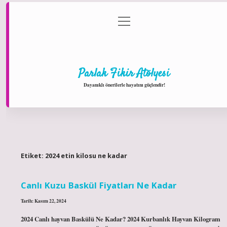
menüyü
Anasayfa
Gizlilik Politikası
Yasal Uyarı
aç
Hakkımızda
Parlak Fikir Atölyesi
Dayanıklı önerilerle hayatını güçlendir!
Etiket:
2024 etin kilosu ne kadar
Canlı Kuzu Baskül Fiyatları Ne Kadar
Tarih: Kasım 22, 2024
2024 Canlı hayvan Baskülü Ne Kadar? 2024 Kurbanlık Hayvan Kilogram