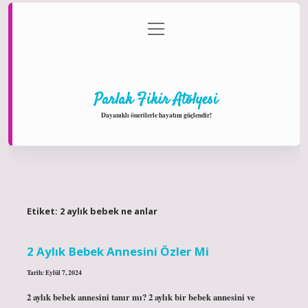
menüyü
Anasayfa
Gizlilik Politikası
Yasal Uyarı
aç
Hakkımızda
Parlak Fikir Atölyesi
Dayanıklı önerilerle hayatını güçlendir!
Etiket:
2 aylık bebek ne anlar
2 Aylık Bebek Annesini Özler Mi
Tarih: Eylül 7, 2024
2 aylık bebek annesini tanır mı? 2 aylık bir bebek annesini ve