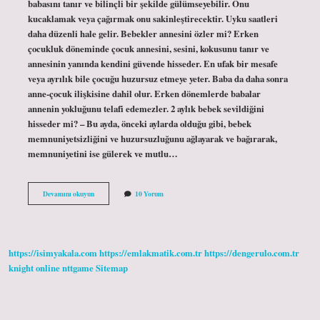
babasını tanır ve bilinçli bir şekilde gülümseyebilir. Onu
kucaklamak veya çağırmak onu sakinleştirecektir. Uyku saatleri
daha düzenli hale gelir. Bebekler annesini özler mi? Erken
çocukluk döneminde çocuk annesini, sesini, kokusunu tanır ve
annesinin yanında kendini güvende hisseder. En ufak bir mesafe
veya ayrılık bile çocuğu huzursuz etmeye yeter. Baba da daha sonra
anne-çocuk ilişkisine dahil olur. Erken dönemlerde babalar
annenin yokluğunu telafi edemezler. 2 aylık bebek sevildiğini
hisseder mi? – Bu ayda, önceki aylarda olduğu gibi, bebek
memnuniyetsizliğini ve huzursuzluğunu ağlayarak ve bağırarak,
memnuniyetini ise gülerek ve mutlu…
2
Devamını okuyun
10 Yorum
Aylık
Bebek
Annesini
Özler
Mi
https://isimyakala.com
https://emlakmatik.com.tr
https://dengerulo.com.tr
knight online
nttgame
Sitemap