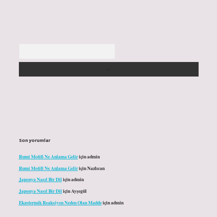
Arama
Son yorumlar
Rumi Motifi Ne Anlama Gelir
için
admin
Rumi Motifi Ne Anlama Gelir
için
Nazlıcan
Japonya Nasıl Bir Dil
için
admin
Japonya Nasıl Bir Dil
için
Ayşegül
Ekzotermik Reaksiyon Neden Olan Madde
için
admin