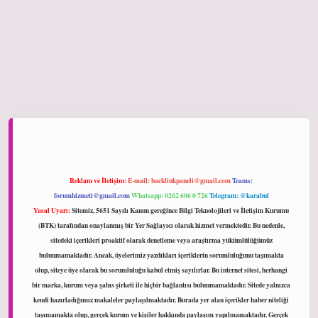
iriş
Reklam ve İletişim:
E-mail:
backlinkpaneli@gmail.com
Teams:
forumhizmeti@gmail.com
Whatsapp: 0262 606 0 726
Telegram: @karabul
Yasal Uyarı:
Sitemiz, 5651 Sayılı Kanun gereğince Bilgi Teknolojileri ve İletişim Kurumu
(BTK) tarafından onaylanmış bir Yer Sağlayıcı olarak hizmet vermektedir. Bu nedenle,
sitedeki içerikleri proaktif olarak denetleme veya araştırma yükümlülüğümüz
bulunmamaktadır. Ancak, üyelerimiz yazdıkları içeriklerin sorumluluğunu taşımakta
olup, siteye üye olarak bu sorumluluğu kabul etmiş sayılırlar. Bu internet sitesi, herhangi
bir marka, kurum veya şahıs şirketi ile hiçbir bağlantısı bulunmamaktadır. Sitede yalnızca
kendi hazırladığımız makaleler paylaşılmaktadır. Burada yer alan içerikler haber niteliği
taşımamakta olup, gerçek kurum ve kişiler hakkında paylaşım yapılmamaktadır. Gerçek