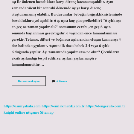
aşı ile önlenen hastalıklara karşı direnç kazanamayabilir. Aynı
zamanda vücut bir sonraki dönemde aşıya karşı direnç
oluşturamamış olabilir. Bu durumlar bebeğin bağışıklık sisteminde
bozukluklara yol açabilir. 6 ay aşısı kaç gün gecikebilir? “6 aylık aşı
en geç ne zaman yapılmalı?” sorusunun cevabı, en geç 6. ayın
sonunda başlanması gerektiğidir. 6 yaşından önce tamamlanması
gerekir. Tetanos, difteri ve boğmaca aşılarından oluşan karma aşı 4
doz halinde uygulanır. Aşının ilk dozu bebek 2-4 veya 6 aylık
olduğunda yapılır. Aşı zamanında yapılmazsa ne olur? Çocukların
eksik aşılandığı tespit edilirse, aşıları yaşlarına göre
tamamlanacaktır.…
Bebeklerde
Devamını okuyun
6 Yorum
Aşı
Günü
Geçerse
Ne
Olur
https://isimyakala.com
https://emlakmatik.com.tr
https://dengerulo.com.tr
knight online
nttgame
Sitemap