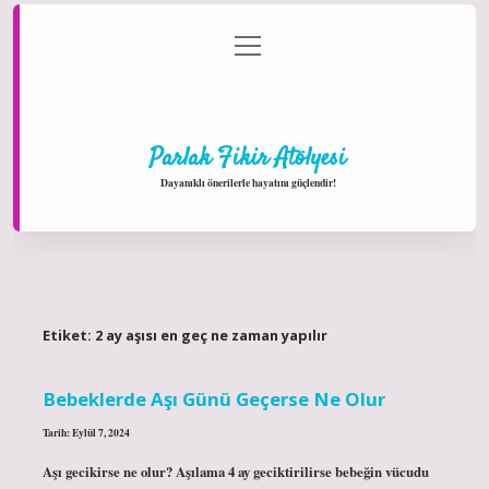
menüyü
Anasayfa
Gizlilik Politikası
Yasal Uyarı
aç
Hakkımızda
Parlak Fikir Atölyesi
Dayanıklı önerilerle hayatını güçlendir!
Etiket:
2 ay aşısı en geç ne zaman yapılır
Bebeklerde Aşı Günü Geçerse Ne Olur
Tarih: Eylül 7, 2024
Aşı gecikirse ne olur? Aşılama 4 ay geciktirilirse bebeğin vücudu