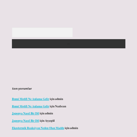
Arama
Son yorumlar
Rumi Motifi Ne Anlama Gelir
için
admin
Rumi Motifi Ne Anlama Gelir
için
Nazlıcan
Japonya Nasıl Bir Dil
için
admin
Japonya Nasıl Bir Dil
için
Ayşegül
Ekzotermik Reaksiyon Neden Olan Madde
için
admin