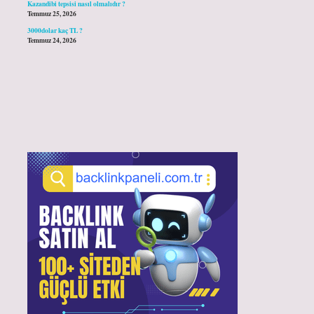
Kazandibi tepsisi nasıl olmalıdır ?
Temmuz 25, 2026
3000dolar kaç TL ?
Temmuz 24, 2026