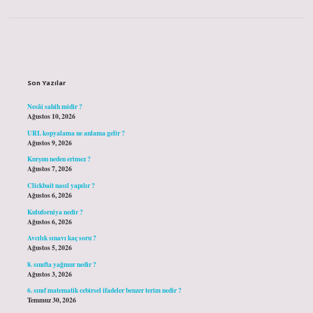
Sidebar
Son Yazılar
Nesâî sahih midir ?
Ağustos 10, 2026
URL kopyalama ne anlama gelir ?
Ağustos 9, 2026
Kurşun neden erimez ?
Ağustos 7, 2026
Clickbait nasıl yapılır ?
Ağustos 6, 2026
Kuluforniya nedir ?
Ağustos 6, 2026
Avcılık sınavı kaç soru ?
Ağustos 5, 2026
8. sınıfta yağmur nedir ?
Ağustos 3, 2026
6. sınıf matematik cebirsel ifadeler benzer terim nedir ?
Temmuz 30, 2026