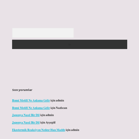
Arama
Son yorumlar
Rumi Motifi Ne Anlama Gelir
için
admin
Rumi Motifi Ne Anlama Gelir
için
Nazlıcan
Japonya Nasıl Bir Dil
için
admin
Japonya Nasıl Bir Dil
için
Ayşegül
Ekzotermik Reaksiyon Neden Olan Madde
için
admin