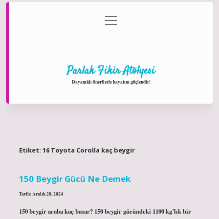
menüyü
Anasayfa
Gizlilik Politikası
Yasal Uyarı
aç
Hakkımızda
Parlak Fikir Atölyesi
Dayanıklı önerilerle hayatını güçlendir!
Etiket:
16 Toyota Corolla kaç beygir
150 Beygir Gücü Ne Demek
Tarih: Aralık 28, 2024
150 beygir araba kaç basar? 150 beygir gücündeki 1100 kg’lık bir