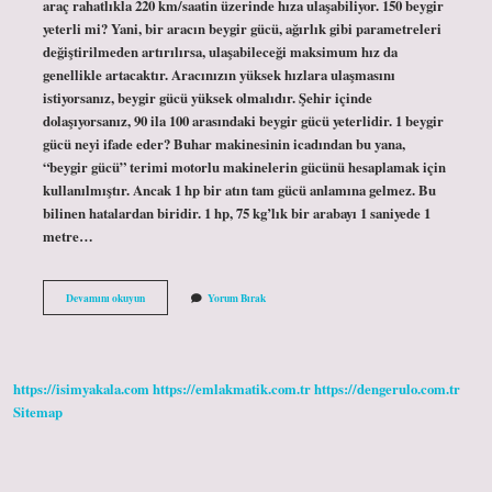
araç rahatlıkla 220 km/saatin üzerinde hıza ulaşabiliyor. 150 beygir
yeterli mi? Yani, bir aracın beygir gücü, ağırlık gibi parametreleri
değiştirilmeden artırılırsa, ulaşabileceği maksimum hız da
genellikle artacaktır. Aracınızın yüksek hızlara ulaşmasını
istiyorsanız, beygir gücü yüksek olmalıdır. Şehir içinde
dolaşıyorsanız, 90 ila 100 arasındaki beygir gücü yeterlidir. 1 beygir
gücü neyi ifade eder? Buhar makinesinin icadından bu yana,
“beygir gücü” terimi motorlu makinelerin gücünü hesaplamak için
kullanılmıştır. Ancak 1 hp bir atın tam gücü anlamına gelmez. Bu
bilinen hatalardan biridir. 1 hp, 75 kg’lık bir arabayı 1 saniyede 1
metre…
150
Devamını okuyun
Yorum Bırak
Beygir
Gücü
Ne
Demek
https://isimyakala.com
https://emlakmatik.com.tr
https://dengerulo.com.tr
Sitemap