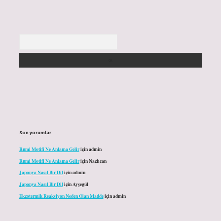
Arama
Son yorumlar
Rumi Motifi Ne Anlama Gelir
için
admin
Rumi Motifi Ne Anlama Gelir
için
Nazlıcan
Japonya Nasıl Bir Dil
için
admin
Japonya Nasıl Bir Dil
için
Ayşegül
Ekzotermik Reaksiyon Neden Olan Madde
için
admin