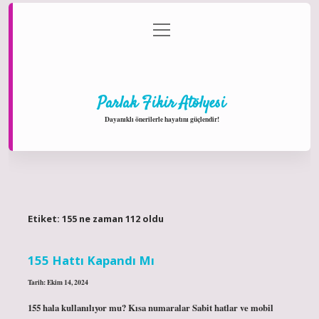
menüyü
Anasayfa
Gizlilik Politikası
Yasal Uyarı
aç
Hakkımızda
Parlak Fikir Atölyesi
Dayanıklı önerilerle hayatını güçlendir!
Etiket:
155 ne zaman 112 oldu
155 Hattı Kapandı Mı
Tarih: Ekim 14, 2024
155 hala kullanılıyor mu? Kısa numaralar Sabit hatlar ve mobil