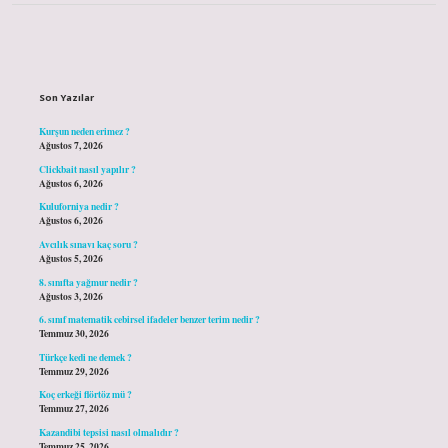
Sidebar
Son Yazılar
Kurşun neden erimez ?
Ağustos 7, 2026
Clickbait nasıl yapılır ?
Ağustos 6, 2026
Kuluforniya nedir ?
Ağustos 6, 2026
Avcılık sınavı kaç soru ?
Ağustos 5, 2026
8. sınıfta yağmur nedir ?
Ağustos 3, 2026
6. sınıf matematik cebirsel ifadeler benzer terim nedir ?
Temmuz 30, 2026
Türkçe kedi ne demek ?
Temmuz 29, 2026
Koç erkeği flörtöz mü ?
Temmuz 27, 2026
Kazandibi tepsisi nasıl olmalıdır ?
Temmuz 25, 2026