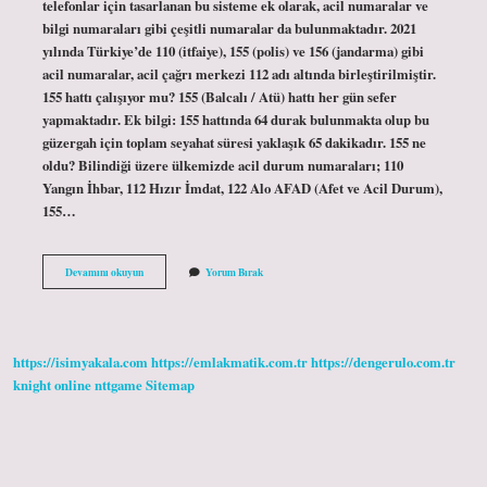
telefonlar için tasarlanan bu sisteme ek olarak, acil numaralar ve
bilgi numaraları gibi çeşitli numaralar da bulunmaktadır. 2021
yılında Türkiye’de 110 (itfaiye), 155 (polis) ve 156 (jandarma) gibi
acil numaralar, acil çağrı merkezi 112 adı altında birleştirilmiştir.
155 hattı çalışıyor mu? 155 (Balcalı / Atü) hattı her gün sefer
yapmaktadır. Ek bilgi: 155 hattında 64 durak bulunmakta olup bu
güzergah için toplam seyahat süresi yaklaşık 65 dakikadır. 155 ne
oldu? Bilindiği üzere ülkemizde acil durum numaraları; 110
Yangın İhbar, 112 Hızır İmdat, 122 Alo AFAD (Afet ve Acil Durum),
155…
155
Devamını okuyun
Yorum Bırak
Hattı
Kapandı
Mı
https://isimyakala.com
https://emlakmatik.com.tr
https://dengerulo.com.tr
knight online
nttgame
Sitemap