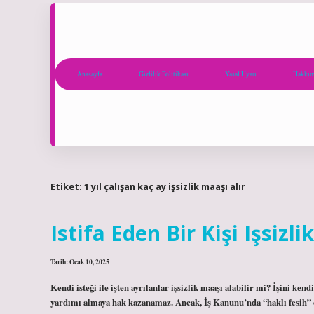
Anasayfa
Gizlilik Politikası
Yasal Uyarı
Hakkım
Etiket:
1 yıl çalışan kaç ay işsizlik maaşı alır
Istifa Eden Bir Kişi Işsizl
Tarih: Ocak 10, 2025
Kendi isteği ile işten ayrılanlar işsizlik maaşı alabilir mi? İşini ken
yardımı almaya hak kazanamaz. Ancak, İş Kanunu’nda “haklı fesih” o