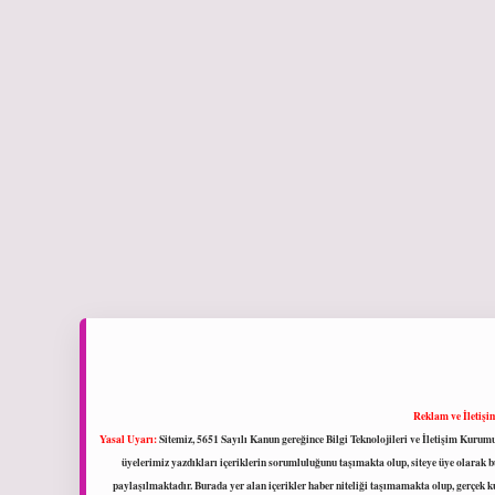
Reklam ve İletişi
Yasal Uyarı:
Sitemiz, 5651 Sayılı Kanun gereğince Bilgi Teknolojileri ve İletişim Kuru
üyelerimiz yazdıkları içeriklerin sorumluluğunu taşımakta olup, siteye üye olarak bu
paylaşılmaktadır. Burada yer alan içerikler haber niteliği taşımamakta olup, gerçek 