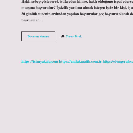
Haklı sebep göstererek istifa eden kimse, haklı olduğunu ispat ederse 
maaşına başvurulur? İşsizlik yardımı almak isteyen işsiz bir kişi, iş
30 günlük sürenin ardından yapılan başvurular geç başvuru olarak değer
başvurular…
Istifa
Devamını okuyun
Yorum Bırak
Eden
Bir
Kişi
Işsizlik
Maaşı
https://isimyakala.com
https://emlakmatik.com.tr
https://dengerulo.
Alabilir
Mi