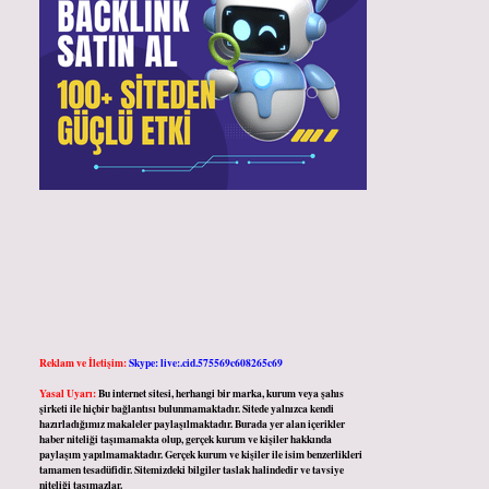
Reklam ve İletişim:
Skype: live:.cid.575569c608265c69
Yasal Uyarı:
Bu internet sitesi, herhangi bir marka, kurum veya şahıs
şirketi ile hiçbir bağlantısı bulunmamaktadır. Sitede yalnızca kendi
hazırladığımız makaleler paylaşılmaktadır. Burada yer alan içerikler
haber niteliği taşımamakta olup, gerçek kurum ve kişiler hakkında
paylaşım yapılmamaktadır. Gerçek kurum ve kişiler ile isim benzerlikleri
tamamen tesadüfidir. Sitemizdeki bilgiler taslak halindedir ve tavsiye
niteliği taşımazlar.