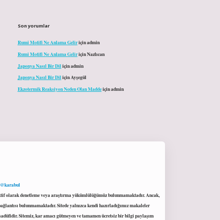
Son yorumlar
Rumi Motifi Ne Anlama Gelir
için
admin
Rumi Motifi Ne Anlama Gelir
için
Nazlıcan
Japonya Nasıl Bir Dil
için
admin
Japonya Nasıl Bir Dil
için
Ayşegül
Ekzotermik Reaksiyon Neden Olan Madde
için
admin
 @karabul
proaktif olarak denetleme veya araştırma yükümlülüğümüz bulunmamaktadır. Ancak,
r bağlantısı bulunmamaktadır. Sitede yalnızca kendi hazırladığımız makaleler
sadüfidir. Sitemiz, kar amacı gütmeyen ve tamamen ücretsiz bir bilgi paylaşım