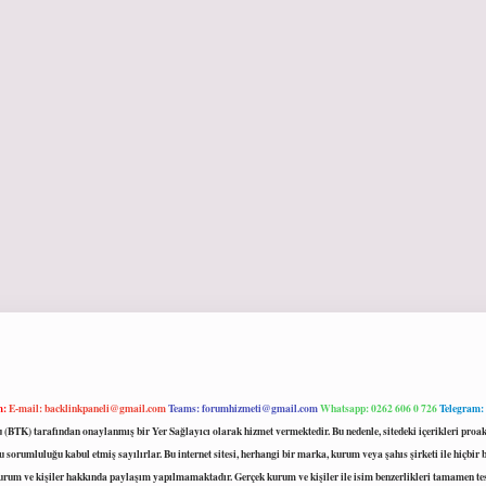
m:
E-mail:
backlinkpaneli@gmail.com
Teams:
forumhizmeti@gmail.com
Whatsapp: 0262 606 0 726
Telegram:
mu (BTK) tarafından onaylanmış bir Yer Sağlayıcı olarak hizmet vermektedir. Bu nedenle, sitedeki içerikleri 
 sorumluluğu kabul etmiş sayılırlar. Bu internet sitesi, herhangi bir marka, kurum veya şahıs şirketi ile hiçbi
kurum ve kişiler hakkında paylaşım yapılmamaktadır. Gerçek kurum ve kişiler ile isim benzerlikleri tamamen te