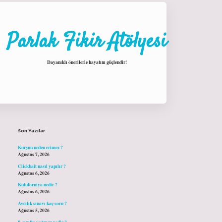
Parlak Fikir Atölyesi
Dayanıklı önerilerle hayatını güçlendir!
Sidebar
hiltonbet giriş
Son Yazılar
Kurşun neden erimez ?
Ağustos 7, 2026
Clickbait nasıl yapılır ?
Ağustos 6, 2026
Kuluforniya nedir ?
Ağustos 6, 2026
Avcılık sınavı kaç soru ?
Ağustos 5, 2026
8. sınıfta yağmur nedir ?