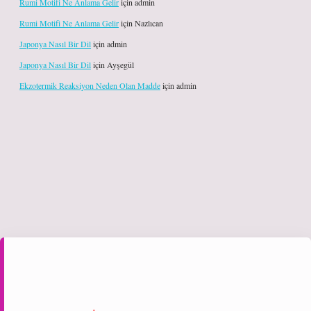
Rumi Motifi Ne Anlama Gelir
için
admin
Rumi Motifi Ne Anlama Gelir
için
Nazlıcan
Japonya Nasıl Bir Dil
için
admin
Japonya Nasıl Bir Dil
için
Ayşegül
Ekzotermik Reaksiyon Neden Olan Madde
için
admin
iltonbet giriş