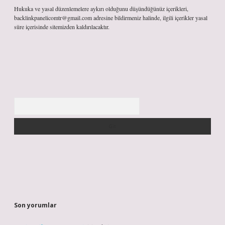
Hukuka ve yasal düzenlemelere aykırı olduğunu düşündüğünüz içerikleri,
backlinkpanelicomtr@gmail.com
adresine bildirmeniz halinde, ilgili içerikler yasal
süre içerisinde sitemizden kaldırılacaktır.
Arama
Son yorumlar