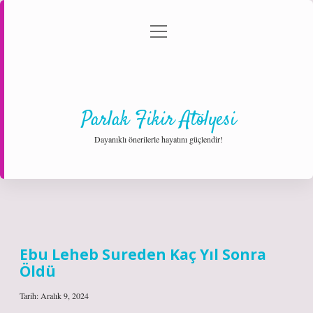
menüyü
Anasayfa
Gizlilik Politikası
Yasal Uyarı
aç
Hakkımızda
Parlak Fikir Atölyesi
Dayanıklı önerilerle hayatını güçlendir!
Parlak
Fikir
Ebu Leheb Sureden Kaç Yıl Sonra
Öldü
Atölyesi
Yazılar
Tarih: Aralık 9, 2024