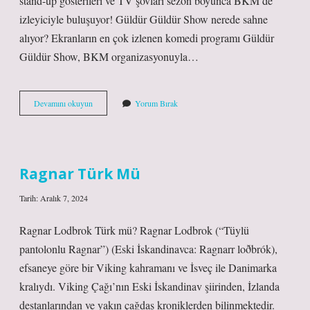
stand-up gösterileri ve TV şovları sezon boyunca BKM’de
izleyiciyle buluşuyor! Güldür Güldür Show nerede sahne
alıyor? Ekranların en çok izlenen komedi programı Güldür
Güldür Show, BKM organizasyonuyla…
Bkm
Devamını okuyun
Yorum Bırak
Güldür
Güldür
Bilet
Ne
Kadar
Ragnar Türk Mü
Tarih: Aralık 7, 2024
Ragnar Lodbrok Türk mü? Ragnar Lodbrok (“Tüylü
pantolonlu Ragnar”) (Eski İskandinavca: Ragnarr loðbrók),
efsaneye göre bir Viking kahramanı ve İsveç ile Danimarka
kralıydı. Viking Çağı’nın Eski İskandinav şiirinden, İzlanda
destanlarından ve yakın çağdaş kroniklerden bilinmektedir.