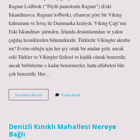
Ragnar Lodbrok (“Tüylü pantolonlu Ragnar”) (Eski
İskandinavca: Ragnarr loðbrók), efsaneye göre bir Viking
kahramanı ve İsveç ile Danimarka kralıydı. Viking Çağı’nın
Eski İskandinav şiirinden, İzlanda destanlarından ve yakın
çağdaş kroniklerden bilinmektedir. Türklerle Vikingler akraba
mı? Evrim olduğu için her şey ortak bir atadan gelir, ancak
eski Türkler ve Vikingler fiziksel ve kişilik olarak benzerdir,
ancak birbirlerine o kadar benzemezler, hatta alfabeleri bile
çok benzerdir. Her…
Ragnar
Devamını okuyun
Yorum Bırak
Türk
Mü
Denizli Kınıklı Mahallesi Nereye
Bağlı