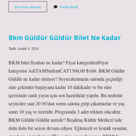
Patatesli
Devamını okuyun
Yorum Bırak
Böreğin
Içine
Peynir
Konur
Mu
Bkm Güldür Güldür Bilet Ne Kadar
Tarih: Aralık 9, 2024
BKM bilet fiyatları ne kadar? Fiyat kategorileriFiyat
kategorisi AdıTAMSudentCAT1300,00 ₺166. BKM Güldür
Güldür ne kadar sürüyor? Seyircilerimizin salonda geçirdiği
süre çekimler başlayana kadar 10 dakikadır ve bu süre
içerisinde canlı yayın için son hazırlıklar yapılır. Bu nedenle
seyirciler saat 20:30’dan sonra salona girip çıkamazlar ve yaş
sınırı 10 yaş ve üzeridir. Programda 3 adet reklam olacaktır.
BKM Güldür Güldür nerede? Beşiktaş Kültür Merkezi’nde
dolu dolu bir sezon devam ediyor. Eğlenceli ve komik oyunlar,