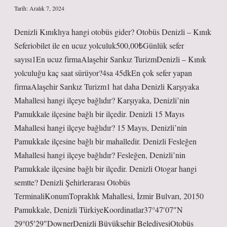
Tarih: Aralık 7, 2024
Denizli Kınıklıya hangi otobüs gider? Otobüs Denizli – Kınık
Seferiobilet ile en ucuz yolculuk500,00₺Günlük sefer
sayısı1En ucuz firmaAlaşehir Sarıkız TurizmDenizli – Kınık
yolculuğu kaç saat sürüyor?4sa 45dkEn çok sefer yapan
firmaAlaşehir Sarıkız Turizm1 hat daha Denizli Karşıyaka
Mahallesi hangi ilçeye bağlıdır? Karşıyaka, Denizli’nin
Pamukkale ilçesine bağlı bir ilçedir. Denizli 15 Mayıs
Mahallesi hangi ilçeye bağlıdır? 15 Mayıs, Denizli’nin
Pamukkale ilçesine bağlı bir mahalledir. Denizli Fesleğen
Mahallesi hangi ilçeye bağlıdır? Fesleğen, Denizli’nin
Pamukkale ilçesine bağlı bir ilçedir. Denizli Otogar hangi
semtte? Denizli Şehirlerarası Otobüs
TerminaliKonumTopraklık Mahallesi, İzmir Bulvarı, 20150
Pamukkale, Denizli TürkiyeKoordinatlar37°47′07″N
29°05′29″DownerDenizli Büyükşehir BelediyesiOtobüs