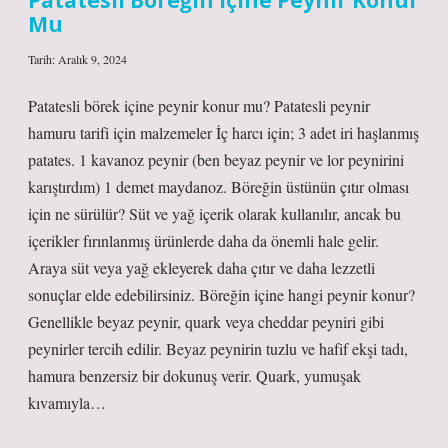
Patatesli Böreğin Içine Peynir Konur
Mu
Tarih: Aralık 9, 2024
Patatesli börek içine peynir konur mu? Patatesli peynir
hamuru tarifi için malzemeler İç harcı için; 3 adet iri haşlanmış
patates. 1 kavanoz peynir (ben beyaz peynir ve lor peynirini
karıştırdım) 1 demet maydanoz. Böreğin üstünün çıtır olması
için ne sürülür? Süt ve yağ içerik olarak kullanılır, ancak bu
içerikler fırınlanmış ürünlerde daha da önemli hale gelir.
Araya süt veya yağ ekleyerek daha çıtır ve daha lezzetli
sonuçlar elde edebilirsiniz. Böreğin içine hangi peynir konur?
Genellikle beyaz peynir, quark veya cheddar peyniri gibi
peynirler tercih edilir. Beyaz peynirin tuzlu ve hafif ekşi tadı,
hamura benzersiz bir dokunuş verir. Quark, yumuşak
kıvamıyla…