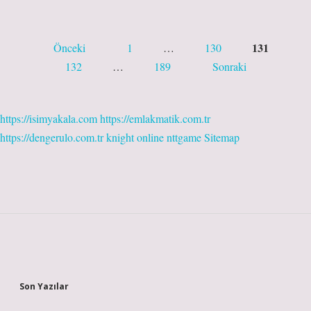
Yazı
131
Önceki
1
…
130
sayfalaması
132
…
189
Sonraki
https://isimyakala.com
https://emlakmatik.com.tr
https://dengerulo.com.tr
knight online
nttgame
Sitemap
Sidebar
Son Yazılar