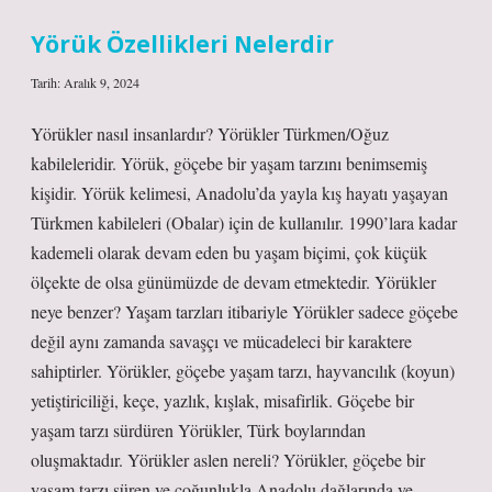
Yıl
Sonra
Yörük Özellikleri Nelerdir
Öldü
Tarih: Aralık 9, 2024
Yörükler nasıl insanlardır? Yörükler Türkmen/Oğuz
kabileleridir. Yörük, göçebe bir yaşam tarzını benimsemiş
kişidir. Yörük kelimesi, Anadolu’da yayla kış hayatı yaşayan
Türkmen kabileleri (Obalar) için de kullanılır. 1990’lara kadar
kademeli olarak devam eden bu yaşam biçimi, çok küçük
ölçekte de olsa günümüzde de devam etmektedir. Yörükler
neye benzer? Yaşam tarzları itibariyle Yörükler sadece göçebe
değil aynı zamanda savaşçı ve mücadeleci bir karaktere
sahiptirler. Yörükler, göçebe yaşam tarzı, hayvancılık (koyun)
yetiştiriciliği, keçe, yazlık, kışlak, misafirlik. Göçebe bir
yaşam tarzı sürdüren Yörükler, Türk boylarından
oluşmaktadır. Yörükler aslen nereli? Yörükler, göçebe bir
yaşam tarzı süren ve çoğunlukla Anadolu dağlarında ve