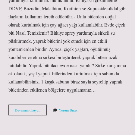
yardımıyla kurtulmak mümkündür. Kimyasal çözümlerde
DDVP, Bazudin, Malathion, Korthion ve Supracide olidal gibi
ilaçların kullanımı tercih edilebilir. · Unlu bitlerden doğal
olarak kurtulmak için çay ağacı yağı kullanılabilir. Evde çiçek
biti Nasıl Temizlenir? Bitkiye sprey yardımıyla sirkeli su
püskürtmek, yaprak bitlerini yok etmek için en etkili
yöntemlerden biridir. Ayrıca, çiçek yağları, öğütülmüş
karabiber ve elma sirkesi birleştirilerek yaprak bitleri uzak
tutulabilir. Yaprak biti ilacı evde nasıl yapılır? Sirke karışımına
ek olarak, yeşil yaprak bitlerinden kurtulmak için sabun da
kullanabilirsiniz. 1 kaşık sabunu biraz suyla seyreltip yaprak
bitlerinden etkilenen bölgelere uygulamanız…
Çiçeklerdeki
Devamını okuyun
Yorum Bırak
Bitleri
Nasıl
Yok
Edebilirim