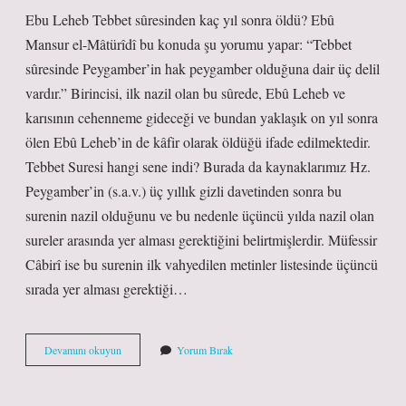
Ebu Leheb Tebbet sûresinden kaç yıl sonra öldü? Ebû
Mansur el-Mâtürîdî bu konuda şu yorumu yapar: “Tebbet
sûresinde Peygamber’in hak peygamber olduğuna dair üç delil
vardır.” Birincisi, ilk nazil olan bu sûrede, Ebû Leheb ve
karısının cehenneme gideceği ve bundan yaklaşık on yıl sonra
ölen Ebû Leheb’in de kâfir olarak öldüğü ifade edilmektedir.
Tebbet Suresi hangi sene indi? Burada da kaynaklarımız Hz.
Peygamber’in (s.a.v.) üç yıllık gizli davetinden sonra bu
surenin nazil olduğunu ve bu nedenle üçüncü yılda nazil olan
sureler arasında yer alması gerektiğini belirtmişlerdir. Müfessir
Câbirî ise bu surenin ilk vahyedilen metinler listesinde üçüncü
sırada yer alması gerektiği…
Ebu
Devamını okuyun
Yorum Bırak
Leheb
Sureden
Kaç