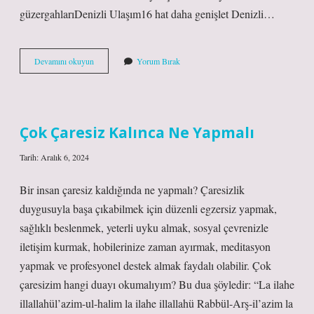
güzergahlarıDenizli Ulaşım16 hat daha genişlet Denizli…
Denizli
Devamını okuyun
Yorum Bırak
Kınıklı
Mahallesi
Nereye
Bağlı
Çok Çaresiz Kalınca Ne Yapmalı
Tarih: Aralık 6, 2024
Bir insan çaresiz kaldığında ne yapmalı? Çaresizlik
duygusuyla başa çıkabilmek için düzenli egzersiz yapmak,
sağlıklı beslenmek, yeterli uyku almak, sosyal çevrenizle
iletişim kurmak, hobilerinize zaman ayırmak, meditasyon
yapmak ve profesyonel destek almak faydalı olabilir. Çok
çaresizim hangi duayı okumalıyım? Bu dua şöyledir: “La ilahe
illallahül’azim-ul-halim la ilahe illallahü Rabbül-Arş-il’azim la