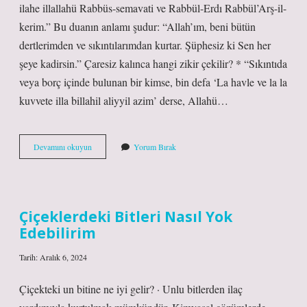
ilahe illallahü Rabbüs-semavati ve Rabbül-Erdı Rabbül’Arş-il-
kerim.” Bu duanın anlamı şudur: “Allah’ım, beni bütün
dertlerimden ve sıkıntılarımdan kurtar. Şüphesiz ki Sen her
şeye kadirsin.” Çaresiz kalınca hangi zikir çekilir? * “Sıkıntıda
veya borç içinde bulunan bir kimse, bin defa ‘La havle ve la la
kuvvete illa billahil aliyyil azim’ derse, Allahü…
Çok
Devamını okuyun
Yorum Bırak
Çaresiz
Kalınca
Ne
Yapmalı
Çiçeklerdeki Bitleri Nasıl Yok
Edebilirim
Tarih: Aralık 6, 2024
Çiçekteki un bitine ne iyi gelir? · Unlu bitlerden ilaç